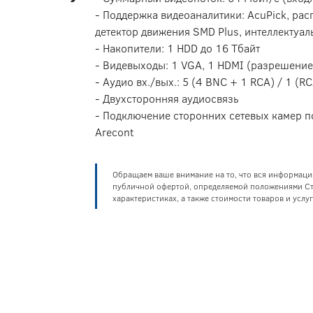
- Поддержка видеоаналитики: AcuPick, рас
детектор движения SMD Plus, интеллектуа
- Накопители: 1 HDD до 16 Тбайт
- Видевыходы: 1 VGA, 1 HDMI (разрешение
- Аудио вх./вых.: 5 (4 BNC + 1 RCA) / 1 (R
- Двухсторонняя аудиосвязь
- Подключение сторонних сетевых камер по
Arecont
Обращаем ваше внимание на то, что вся информаци
публичной офертой, определяемой положениями Ста
характеристиках, а также стоимости товаров и усл