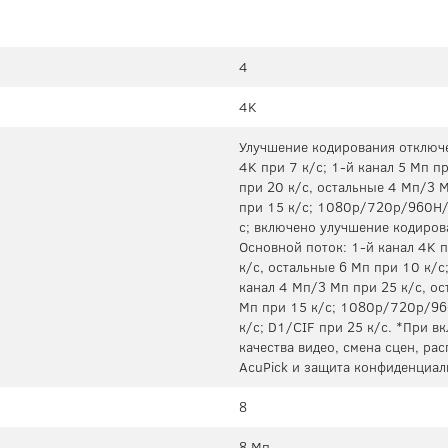
4
4K
Улучшение кодирования отключе
4K при 7 к/с; 1-й канал 5 Мп п
при 20 к/с, остальные 4 Мп/3 М
при 15 к/с; 1080p/720p/960H/D
с; включено улучшение кодиров
Основной поток: 1-й канал 4K п
к/с, остальные 6 Мп при 10 к/с;
канал 4 Мп/3 Мп при 25 к/с, о
Мп при 15 к/с; 1080p/720p/96
к/с; D1/CIF при 25 к/с. *При 
качества видео, смена сцен, ра
AcuPick и защита конфиденциал
8
8 Мп