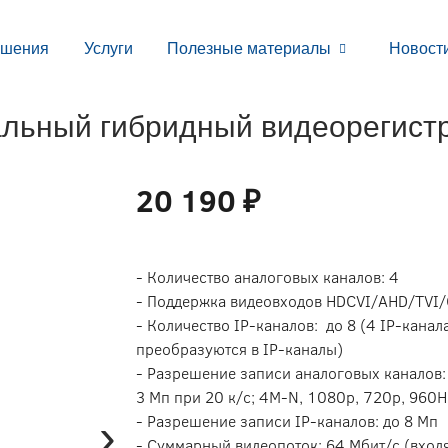
ешения
Услуги
Полезные материалы
Новост
альный гибридный видеорегист
20 190 ₽
- Количество аналоговых каналов: 4
- Поддержка видеовходов HDCVI/AHD/TVI
- Количество IP-каналов: до 8 (4 IP-кана
преобразуются в IP-каналы)
- Разрешение записи аналоговых каналов: 
3 Mп при 20 к/с; 4M-N, 1080p, 720p, 960H,
›
- Разрешение записи IP-каналов: до 8 Мп
- Суммарный видеопоток: 64 Мбит/с (вход