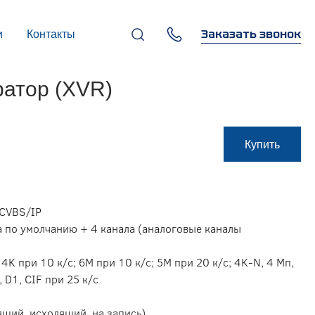
Заказать звонок
и
Контакты
+7 (495) 669-97-07
ратор (XVR)
г. Москва, 119270,
Лужнецкая наб., д. 6, стр. 1,
бизнес-центр "Панорама-
Центр"
info@infocom-pro.ru
Купить
/CVBS/IP
ла по умолчанию + 4 канала (аналоговые каналы
4K при 10 к/с; 6M при 10 к/с; 5M при 20 к/с; 4K-N, 4 Mп,
 D1, CIF при 25 к/с
ящий, исходящий, на запись)