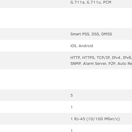
G.711a, G.711u, PCM
Smart PSS, DSS, DMSS
iOS, Android
HTTP, HTTPS, TCP/IP, IPv4, IPv6,
SNMP, Alarm Server, P2P, Auto Reg
5
1
1 RJ-45 (10/100 Мбит/с)
1