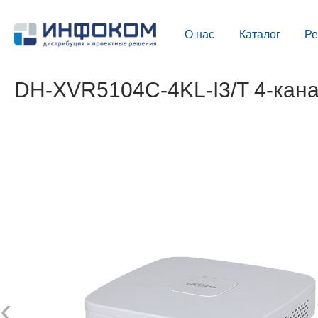
О нас
Каталог
Р
DH-XVR5104C-4KL-I3/T 4-кан
‹