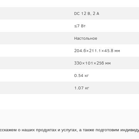
DC 12 В, 2 А
≤7 Вт
Настольное
204.6×211.1×45.8 мм
330×101×256 мм
0.54 кг
1.07 кг
скажем о наших продуктах и услугах, а также подготовим индиви