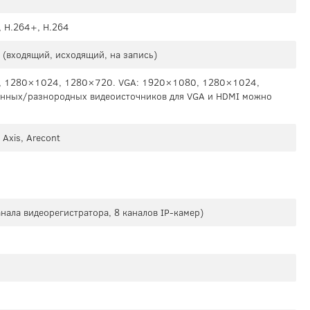
, H.264+, H.264
(входящий, исходящий, на запись)
, 1280×1024, 1280×720. VGA: 1920×1080, 1280×1024,
нных/разнородных видеоисточников для VGA и HDMI можно
 Axis, Arecont
анала видеорегистратора, 8 каналов IP-камер)