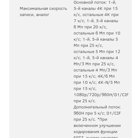
Основной поток: 1-й,
Максимальная скорость
5-й каналы 4K при 15
записи, аналог
к/с, остальные 4K при
7 к/с; 1-й, 5-й каналы
6 Мп при 20 к/с,
остальные 6 Мп при 10
к/с; 1-й, 5-й каналы 5
Мп при 25 к/с,
остальные 5 Мп при 12
к/с; 1-й, 5-й каналы 4
Мп/3 Мп при 25 к/с,
остальные 4 Мп/3 Мп
при 15 к/c; 4K/6 Мп
при 10 к/с; 4K-N/5 Мп
при 15 к/с;
1080p/720p/960H/D1/CIF
при 25 к/с.
Дополнительный поток:
960H при 5 к/с; D1/CIF
при 25 к/с. *При
включенном улучшении
кодирования функции
EPTZ, анализ качества