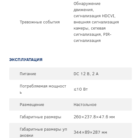
Обнаружение
движения,
сигнализация HDCVI,
Тревожные события
внешняя сигнализация
камеры, сетевая
сигнализация, PIR-
сигнализация
ЭКСПЛУАТАЦИЯ
Питание
DC 12 В, 2 А
Потребляемая мощност
≤10 Вт
ь
Размещение
Настольное
Габаритные размеры
260×237.8×47.6 мм
Габаритные размеры уп
344×89×287 мм
аковки