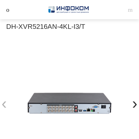
DH-XVR5216AN-4KL-I3/T
‹
›