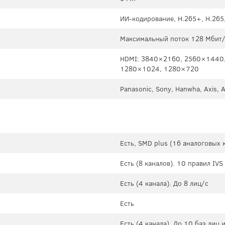
ИИ-кодирование, H.265+, H.265
Максимальный поток 128 Мбит/с
HDMI: 3840×2160, 2560×1440
1280×1024, 1280×720
Panasonic, Sony, Hanwha, Axis, 
Есть, SMD plus (16 аналоговых 
Есть (8 каналов). 10 правил IVS
Есть (4 канала). До 8 лиц/с
Есть
Есть (4 канала), До 10 баз лиц