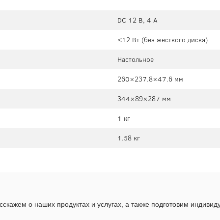
DC 12 В, 4 А
≤12 Вт (без жесткого диска)
Настольное
260×237.8×47.6 мм
344×89×287 мм
1 кг
1.58 кг
скажем о наших продуктах и услугах, а также подготовим индиви