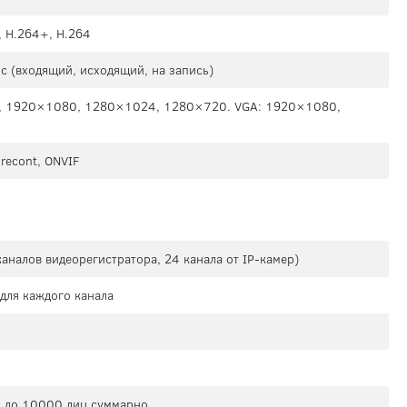
, H.264+, H.264
 (входящий, исходящий, на запись)
, 1920×1080, 1280×1024, 1280×720. VGA: 1920×1080,
Arecont, ONVIF
каналов видеорегистратора, 24 канала от IP-камер)
 для каждого канала
 и до 10000 лиц суммарно