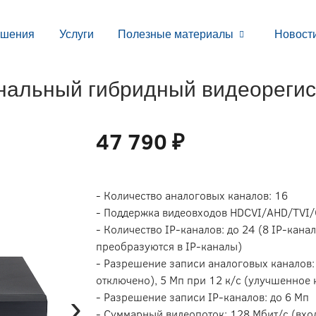
ешения
Услуги
Полезные материалы
Новост
нальный гибридный видеорегис
47 790 ₽
- Количество аналоговых каналов: 16
- Поддержка видеовходов HDCVI/AHD/TVI
- Количество IP-каналов: до 24 (8 IP-кан
преобразуются в IP-каналы)
- Разрешение записи аналоговых каналов:
отключено), 5 Мп при 12 к/с (улучшенное
›
- Разрешение записи IP-каналов: до 6 Мп
- Суммарный видеопоток: 128 Мбит/с (вхо