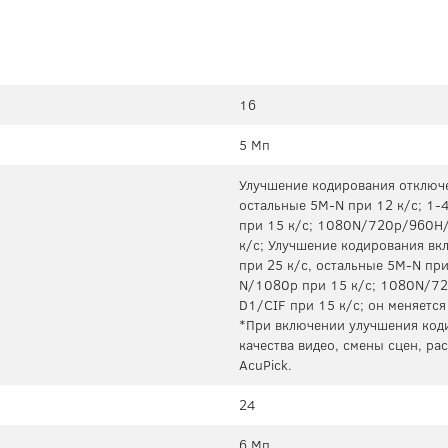
16
5 Мп
Улучшение кодирования отключе
остальные 5M-N при 12 к/с; 1
при 15 к/с; 1080N/720p/960H/
к/с; Улучшение кодирования вк
при 25 к/с, остальные 5M-N пр
N/1080p при 15 к/с; 1080N/72
D1/CIF при 15 к/с; он меняетс
*При включении улучшения код
качества видео, смены сцен, р
AcuPick.
24
6 Мп