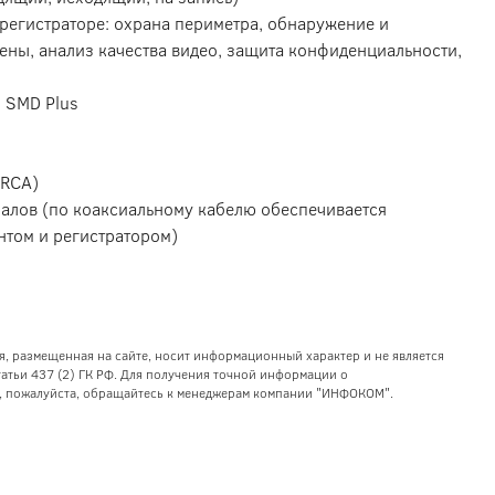
регистраторе: охрана периметра, обнаружение и
ены, анализ качества видео, защита конфиденциальности,
: SMD Plus
(RCA)
налов (по коаксиальному кабелю обеспечивается
нтом и регистратором)
я, размещенная на сайте, носит информационный характер и не является
тьи 437 (2) ГК РФ. Для получения точной информации о
уг, пожалуйста, обращайтесь к менеджерам компании "ИНФОКОМ".