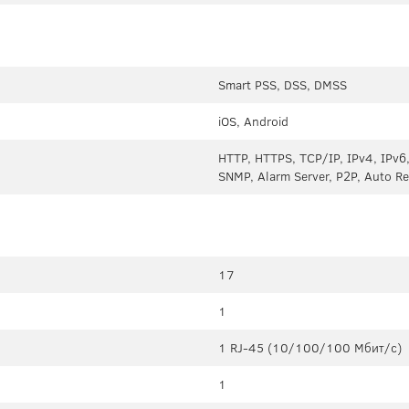
Smart PSS, DSS, DMSS
iOS, Android
HTTP, HTTPS, TCP/IP, IPv4, IPv6,
SNMP, Alarm Server, P2P, Auto Reg
17
1
1 RJ-45 (10/100/100 Мбит/с)
1