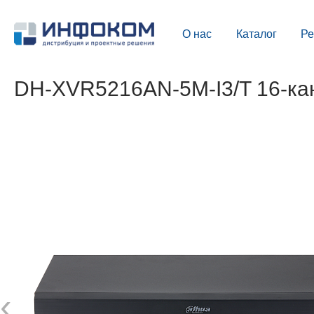
О нас
Каталог
Р
DH-XVR5216AN-5M-I3/T 16-ка
‹