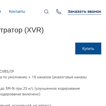
Заказать звонок
и
Контакты
+7 (495) 669-97-07
тратор (XVR)
г. Москва, 119270,
Лужнецкая наб., д. 6, стр. 1,
бизнес-центр "Панорама-
Центр"
info@infocom-pro.ru
Купить
/CVBS/IP
ала по умолчанию + 16 каналов (аналоговые каналы
 до 5M-N при 25 к/с (улучшенное кодирование
 кодирование включено)
дящий, исходящий, на запись)