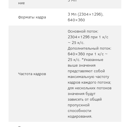
ние
3 Мп (2304×1296),
Форматы кадра
640×360
Основной поток:
2304×1296 при 1 к/с
~ 25 к/с.
Дополнительный поток:
640×360 при 1 к/с ~
25 к/с. *Указанные
выше значения
представляют собой
Частота кадров
максимальную частоту
кадров каждого потока;
для нескольких потоков
значения будут
зависеть от общей
пропускной
способности
кодирования.