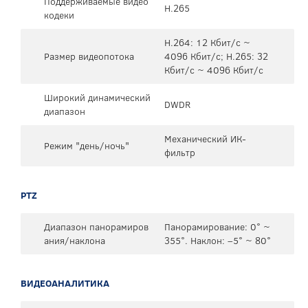
Поддерживаемые видео
H.265
кодеки
H.264: 12 Кбит/с ~
Размер видеопотока
4096 Кбит/с; H.265: 32
Кбит/с ~ 4096 Кбит/с
Широкий динамический
DWDR
диапазон
Механический ИК-
Режим "день/ночь"
фильтр
PTZ
Диапазон панорамиров
Панорамирование: 0° ~
ания/наклона
355°. Наклон: –5° ~ 80°
ВИДЕОАНАЛИТИКА