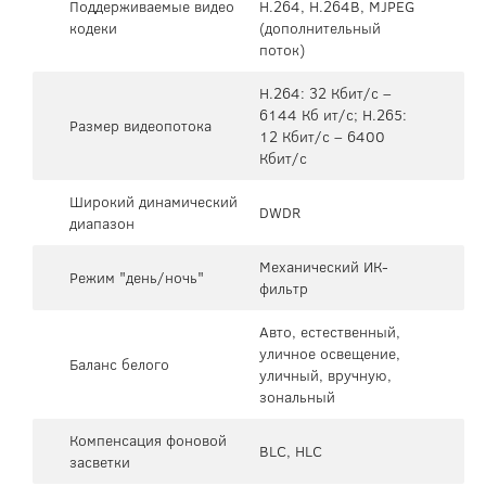
Поддерживаемые видео
H.264, H.264B, MJPEG
кодеки
(дополнительный
поток)
H.264: 32 Кбит/с –
6144 Кб ит/с; H.265:
Размер видеопотока
12 Кбит/с – 6400
Кбит/с
Широкий динамический
DWDR
диапазон
Механический ИК-
Режим "день/ночь"
фильтр
Авто, естественный,
уличное освещение,
Баланс белого
уличный, вручную,
зональный
Компенсация фоновой
BLC, HLC
засветки