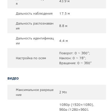
43.9 м
я
Дальность наблюдения
17.5 м
Дальность распознаван
8.8 м
ия
Дальность идентификац
4.4 м
ии
Поворот: 0 ~ 360°;
Настройка по осям
Наклон: 0 ~ 78°;
Вращение: 0 ~ 360°
ВИДЕО
Максимальное разреше
2 Мп
ние
1080p (1920×1080),
960p (1280×960),