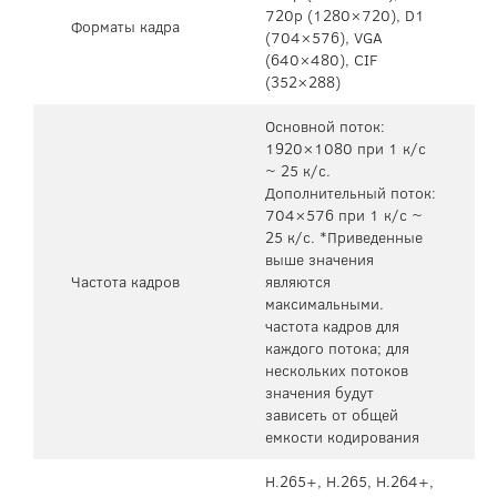
720p (1280×720), D1
Форматы кадра
(704×576), VGA
(640×480), CIF
(352×288)
Основной поток:
1920×1080 при 1 к/с
~ 25 к/с.
Дополнительный поток:
704×576 при 1 к/с ~
25 к/с. *Приведенные
выше значения
Частота кадров
являются
максимальными.
частота кадров для
каждого потока; для
нескольких потоков
значения будут
зависеть от общей
емкости кодирования
H.265+, H.265, H.264+,