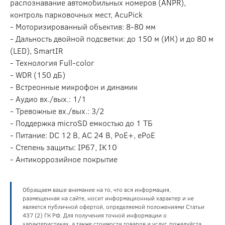
распознавание автомобильных номеров (ANPR),
контроль парковочных мест, AcuPick
- Моторизированный объектив: 8-80 мм
- Дальность двойной подсветки: до 150 м (ИК) и до 80 м
(LED), SmartIR
- Технология Full-color
- WDR (150 дБ)
- Встреонные микрофон и динамик
- Аудио вх./вых.: 1/1
- Тревожные вх./вых.: 3/2
- Поддержка microSD емкостью до 1 ТБ
- Питание: DC 12 В, AC 24 В, PoE+, ePoE
- Степень защиты: IP67, IK10
- Антикоррозийное покрытие
Обращаем ваше внимание на то, что вся информация,
размещенная на сайте, носит информационный характер и не
является публичной офертой, определяемой положениями Статьи
437 (2) ГК РФ. Для получения точной информации о
характеристиках, а также стоимости товаров и услуг, пожалуйста,