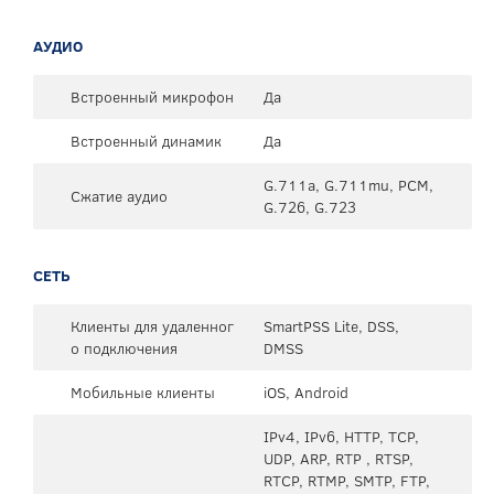
АУДИО
Встроенный микрофон
Да
Встроенный динамик
Да
G.711a, G.711mu, PCM,
Сжатие аудио
G.726, G.723
СЕТЬ
Клиенты для удаленног
SmartPSS Lite, DSS,
о подключения
DMSS
Мобильные клиенты
iOS, Android
IPv4, IPv6, HTTP, TCP,
UDP, ARP, RTP , RTSP,
RTCP, RTMP, SMTP, FTP,