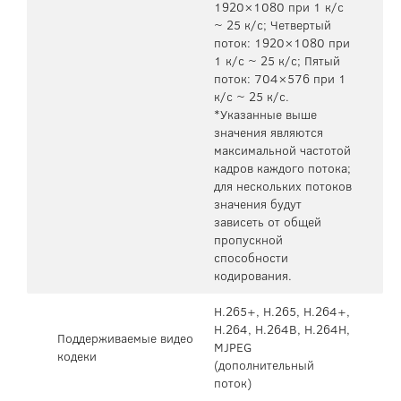
1920×1080 при 1 к/с
~ 25 к/с; Четвертый
поток: 1920×1080 при
1 к/с ~ 25 к/с; Пятый
поток: 704×576 при 1
к/с ~ 25 к/с.
*Указанные выше
значения являются
максимальной частотой
кадров каждого потока;
для нескольких потоков
значения будут
зависеть от общей
пропускной
способности
кодирования.
H.265+, H.265, H.264+,
H.264, H.264B, H.264H,
Поддерживаемые видео
MJPEG
кодеки
(дополнительный
поток)