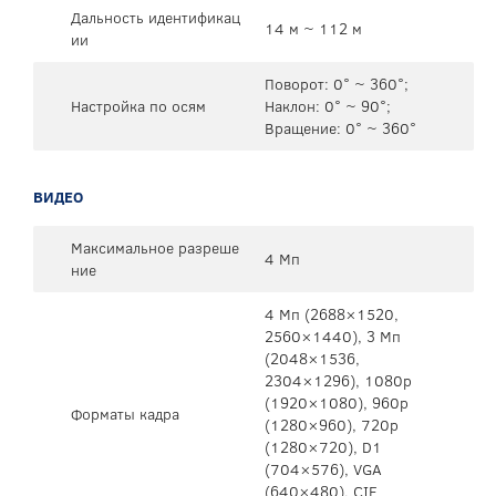
Дальность идентификац
14 м ~ 112 м
ии
Поворот: 0° ~ 360°;
Настройка по осям
Наклон: 0° ~ 90°;
Вращение: 0° ~ 360°
ВИДЕО
Максимальное разреше
4 Мп
ние
4 Mп (2688×1520,
2560×1440), 3 Mп
(2048×1536,
2304×1296), 1080p
(1920×1080), 960p
Форматы кадра
(1280×960), 720p
(1280×720), D1
(704×576), VGA
(640×480), CIF