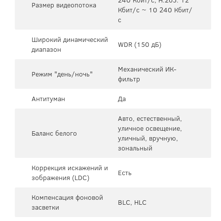
Размер видеопотока
Кбит/с ~ 10 240 Кбит/
с
Широкий динамический
WDR (150 дБ)
диапазон
Механический ИК-
Режим "день/ночь"
фильтр
Антитуман
Да
Авто, естественный,
уличное освещение,
Баланс белого
уличный, вручную,
зональный
Коррекция искажений и
Есть
зображения (LDC)
Компенсация фоновой
BLC, HLC
засветки