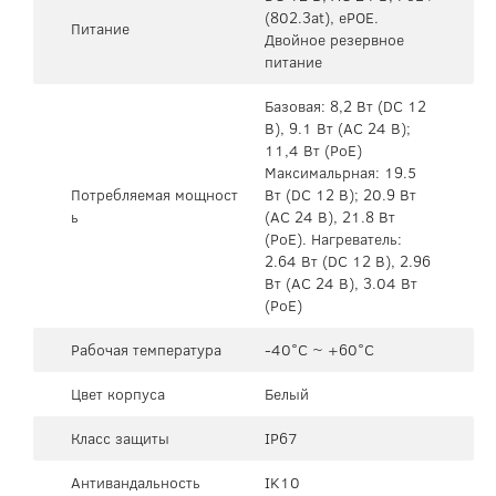
(802.3at), ePOE.
Питание
Двойное резервное
питание
Базовая: 8,2 Вт (DC 12
В), 9.1 Вт (AC 24 В);
11,4 Вт (PoE)
Максимальрная: 19.5
Потребляемая мощност
Вт (DC 12 В); 20.9 Вт
ь
(AC 24 В), 21.8 Вт
(PoE). Нагреватель:
2.64 Вт (DC 12 В), 2.96
Вт (AC 24 В), 3.04 Вт
(PoE)
Рабочая температура
-40°C ~ +60°C
Цвет корпуса
Белый
Класс защиты
IP67
Антивандальность
IK10