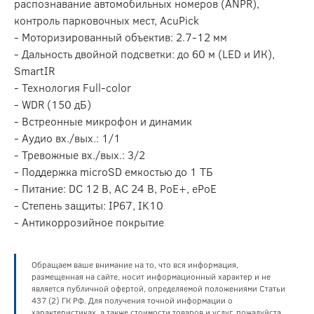
распознавание автомобильных номеров (ANPR),
контроль парковочных мест, AcuPick
- Моторизированный объектив: 2.7-12 мм
- Дальность двойной подсветки: до 60 м (LED и ИК),
SmartIR
- Технология Full-color
- WDR (150 дБ)
- Встреонные микрофон и динамик
- Аудио вх./вых.: 1/1
- Тревожные вх./вых.: 3/2
- Поддержка microSD емкостью до 1 ТБ
- Питание: DC 12 В, AC 24 В, PoE+, ePoE
- Степень защиты: IP67, IK10
- Антикоррозийное покрытие
Обращаем ваше внимание на то, что вся информация,
размещенная на сайте, носит информационный характер и не
является публичной офертой, определяемой положениями Статьи
437 (2) ГК РФ. Для получения точной информации о
характеристиках, а также стоимости товаров и услуг, пожалуйста,