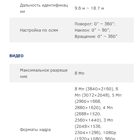
Дальность идентификац
9.6 м ~ 18.7 м
ии
Поворот: 0° ~ 360°;
Настройка по осям
Наклон: 0° ~ 90°;
Вращение: 0° ~ 360°
ВИДЕО
Максимальное разреше
8 Мп
ние
8 Mп (3840×2160), 6
Mп (3072×2048), 5 Mп
(2960×1668,
2880×1620), 4 Mп
(2688×1520,
2560×1440), 3 Mп
(2048×1536,
Форматы кадра
2304×1296), 1080p
(1920×1080), 960p