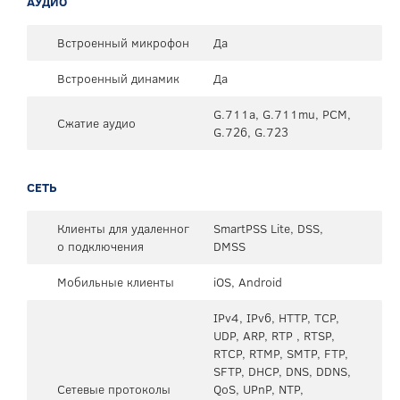
АУДИО
Встроенный микрофон
Да
Встроенный динамик
Да
G.711a, G.711mu, PCM,
Сжатие аудио
G.726, G.723
СЕТЬ
Клиенты для удаленног
SmartPSS Lite, DSS,
о подключения
DMSS
Мобильные клиенты
iOS, Android
IPv4, IPv6, HTTP, TCP,
UDP, ARP, RTP , RTSP,
RTCP, RTMP, SMTP, FTP,
SFTP, DHCP, DNS, DDNS,
Сетевые протоколы
QoS, UPnP, NTP,