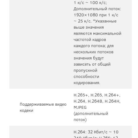
1 к/с ~ 100 к/с;
Дополнительный поток:
1920×1080 при 1 к/с
~ 25 к/с. *Указанные
выше значения
являются максимальной
частотой кадров
каждого потока; для
нескольких потоков
значения будут
зависеть от общей
пропускной
способности
кодирования.
H.265+, H.265, H.264+,
H.264, H.264B, H.264H,
Поддерживаемые видео
MJPEG
кодеки
(дополнительный
поток)
H.264: 32 Кбит/с ~ 10
240 Кбит/с; H.265: 12