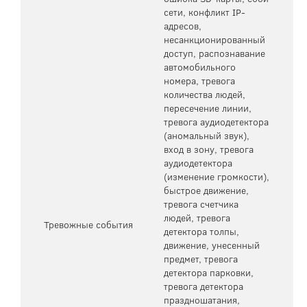
сети, конфликт IP-
адресов,
несанкционированный
доступ, распознавание
автомобильного
номера, тревога
количества людей,
пересечение линии,
тревога аудиодетектора
(аномальный звук),
вход в зону, тревога
аудиодетектора
(изменение громкости),
быстрое движение,
тревога счетчика
людей, тревога
Тревожные события
детектора толпы,
движение, унесенный
предмет, тревога
детектора парковки,
тревога детектора
праздношатания,