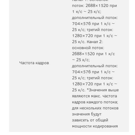
поток: 2688×1520 при
1 к/с ~ 25 к/с;
дополнительный поток:
704×576 при 1 к/с ~
25 к/с; третий поток:
1280×720 при 1 к/с ~
25 к/с. Канал 2:
основной поток:
2688×1520 при 1 к/с
~ 25 к/с;
Частота кадров
дополнительный поток:
704×576 при 1 к/с ~
25 к/с; третий поток:
1280×720 при 1 к/с ~
25 к/с. *Значения выше
являются макс. частота
кадров каждого потока;
для нескольких потоков
значения будут
зависеть от общей
мощности кодирования