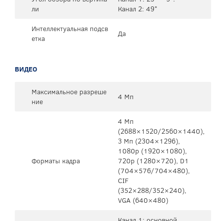
ли
Канал 2: 49°
Интеллектуальная подсв
Да
етка
ВИДЕО
Максимальное разреше
4 Мп
ние
4 Mп
(2688×1520/2560×1440),
3 Mп (2304×1296),
1080p (1920×1080),
Форматы кадра
720p (1280×720), D1
(704×576/704×480),
CIF
(352×288/352×240),
VGA (640×480)
Канал 1: основной