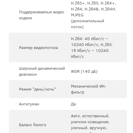
H.265+, H.265, H.264+,
H.264, H.264B, H.264H,
Поддерживаемые видео
MJPEG
кодеки
(дополнительный
поток)
H.264: 40 Кбит/с ~
10240 Кбит/с; H.265:
Размер видеопотока
16 Кбит/с ~ 10240
Кбит/с
Широкий динамический
WDR (140 дБ)
диапазон
Механический ИК-
Режим "день/ночь"
фильтр
Антитуман
Да
Авто, естественный,
уличное освещение,
Баланс белого
уличный, вручную,