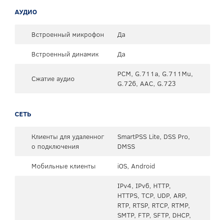
АУДИО
Встроенный микрофон
Да
Встроенный динамик
Да
PCM, G.711a, G.711Mu,
Сжатие аудио
G.726, AAC, G.723
СЕТЬ
Клиенты для удаленног
SmartPSS Lite, DSS Pro,
о подключения
DMSS
Мобильные клиенты
iOS, Android
IPv4, IPv6, HTTP,
HTTPS, TCP, UDP, ARP,
RTP, RTSP, RTCP, RTMP,
SMTP, FTP, SFTP, DHCP,