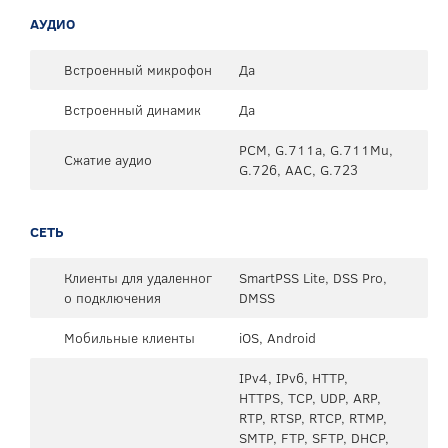
АУДИО
Встроенный микрофон
Да
Встроенный динамик
Да
PCM, G.711a, G.711Mu,
Сжатие аудио
G.726, AAC, G.723
СЕТЬ
Клиенты для удаленног
SmartPSS Lite, DSS Pro,
о подключения
DMSS
Мобильные клиенты
iOS, Android
IPv4, IPv6, HTTP,
HTTPS, TCP, UDP, ARP,
RTP, RTSP, RTCP, RTMP,
SMTP, FTP, SFTP, DHCP,