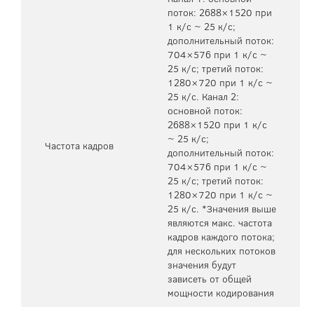
поток: 2688×1520 при
1 к/с ~ 25 к/с;
дополнительный поток:
704×576 при 1 к/с ~
25 к/с; третий поток:
1280×720 при 1 к/с ~
25 к/с. Канал 2:
основной поток:
2688×1520 при 1 к/с
~ 25 к/с;
Частота кадров
дополнительный поток:
704×576 при 1 к/с ~
25 к/с; третий поток:
1280×720 при 1 к/с ~
25 к/с. *Значения выше
являются макс. частота
кадров каждого потока;
для нескольких потоков
значения будут
зависеть от общей
мощности кодирования