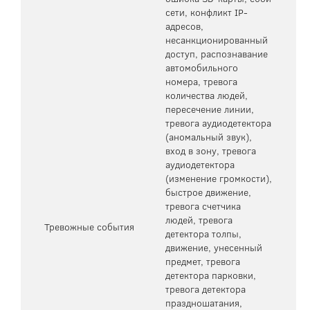
сети, конфликт IP-
адресов,
несанкционированный
доступ, распознавание
автомобильного
номера, тревога
количества людей,
пересечение линии,
тревога аудиодетектора
(аномальный звук),
вход в зону, тревога
аудиодетектора
(изменение громкости),
быстрое движение,
тревога счетчика
людей, тревога
Тревожные события
детектора толпы,
движение, унесенный
предмет, тревога
детектора парковки,
тревога детектора
праздношатания,