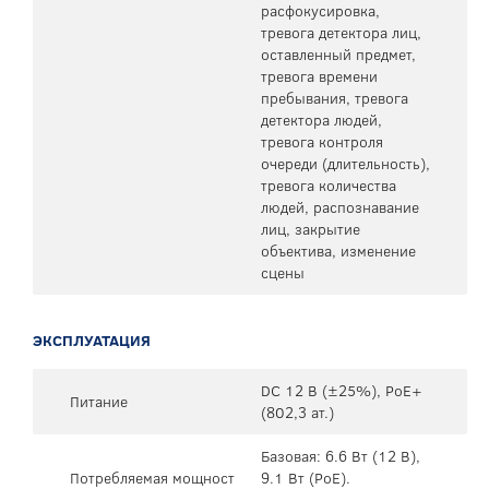
расфокусировка,
тревога детектора лиц,
оставленный предмет,
тревога времени
пребывания, тревога
детектора людей,
тревога контроля
очереди (длительность),
тревога количества
людей, распознавание
лиц, закрытие
объектива, изменение
сцены
ЭКСПЛУАТАЦИЯ
DC 12 В (±25%), PoE+
Питание
(802,3 ат.)
Базовая: 6.6 Вт (12 В),
Потребляемая мощност
9.1 Вт (PoE).