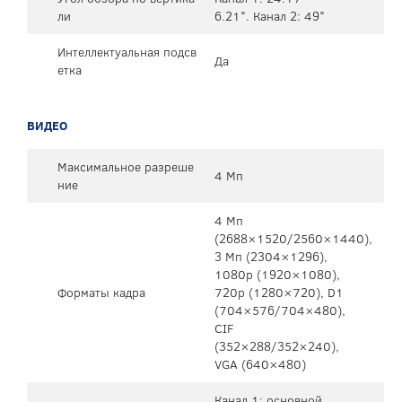
ли
6.21°. Канал 2: 49°
Интеллектуальная подсв
Да
етка
ВИДЕО
Максимальное разреше
4 Мп
ние
4 Mп
(2688×1520/2560×1440),
3 Mп (2304×1296),
1080p (1920×1080),
Форматы кадра
720p (1280×720), D1
(704×576/704×480),
CIF
(352×288/352×240),
VGA (640×480)
Канал 1: основной