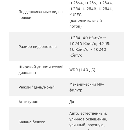
H.265+, H.265, H.264+,
H.264, H.264B, H.264H,
Поддерживаемые видео
MJPEG
кодеки
(дополнительный
поток)
H.264: 40 Кбит/с ~
10240 Кбит/с; H.265:
Размер видеопотока
16 Кбит/с ~ 10240
Кбит/с
Широкий динамический
WDR (140 дБ)
диапазон
Механический ИК-
Режим "день/ночь"
фильтр
Антитуман
Да
Авто, естественный,
уличное освещение,
Баланс белого
уличный, вручную,