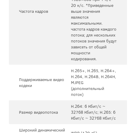
20 к/с. *Приведенные
Частота кадров
выше значения
являются
максимальными.
частота кадров каждого
потока; для нескольких
потоков значения будут
зависеть от общей
мощности
кодирования.
H.265+, H.265, H.264+,
H.264, H.264B, H.264H,
Поддерживаемые видео
MJPEG
кодеки
(дополнительный
поток)
H.264: 6 Кбит/с ~
Размер видеопотока
32768 Кбит/с; H.265: 6
Кбит/с ~ 32768 Кбит/с
Широкий динамический
WDR (120 дБ)