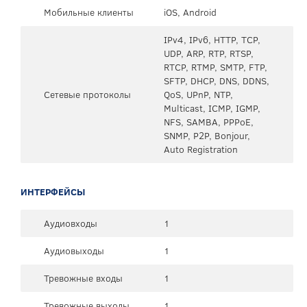
Мобильные клиенты
iOS, Android
IPv4, IPv6, HTTP, TCP,
UDP, ARP, RTP, RTSP,
RTCP, RTMP, SMTP, FTP,
SFTP, DHCP, DNS, DDNS,
Сетевые протоколы
QoS, UPnP, NTP,
Multicast, ICMP, IGMP,
NFS, SAMBA, PPPoE,
SNMP, P2P, Bonjour,
Auto Registration
ИНТЕРФЕЙСЫ
Аудиовходы
1
Аудиовыходы
1
Тревожные входы
1
Тревожные выходы
1