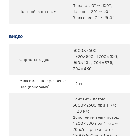
Поворот: 0° ~ 360°;
Настройка по осям
Наклон: -20° ~ 90°;
Вращение: 0° ~ 360°
ВИДЕО
5000×2500,
1920×860, 1200×536,
Форматы кадра
960×432, 704×576,
704×480
Максимальное разреше
12 Мп
ние (панорама)
Основной поток:
5000×2500 при 1 к/с
~ 20 к/с.
Дополнительный поток:
1200×530 при 1 к/с ~
20 к/с. Третий поток:
1920×860 при 1 к/с ~