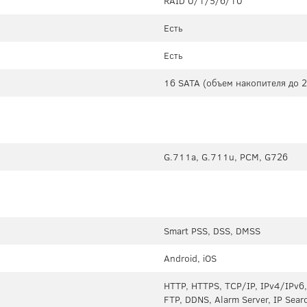
RAID 0/1/5/6/10
Есть
Есть
16 SATA (объем накопителя до 2
G.711a, G.711u, PCM, G726
Smart PSS, DSS, DMSS
Android, iOS
HTTP, HTTPS, TCP/IP, IPv4/IPv6,
FTP, DDNS, Alarm Server, IP Searc