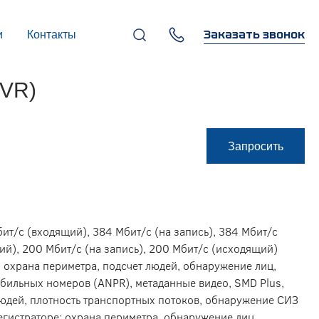
Заказать звонок
и
Контакты
+7 (495) 669-97-07
NVR)
г. Москва, 119270,
Лужнецкая наб., д. 6, стр. 1,
бизнес-центр "Панорама-
Центр"
info@infocom-pro.ru
Запросить
ит/с (входящий), 384 Мбит/с (на запись), 384 Мбит/с
ий), 200 Мбит/с (на запись), 200 Мбит/с (исходящий)
 охрана периметра, подсчет людей, обнаружение лиц,
бильных номеров (ANPR), метаданные видео, SMD Plus,
людей, плотность транспортных потоков, обнаружение СИЗ
егистраторе: охрана периметра, обнаружение лиц,