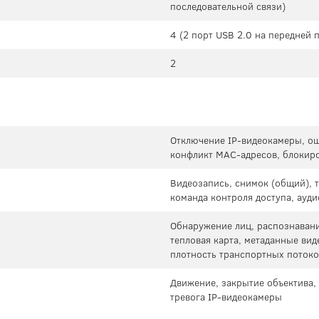
последовательной связи)
4 (2 порт USB 2.0 на передней 
2
Отключение IP-видеокамеры, ош
конфликт MAC-адресов, блокиро
Видеозапись, снимок (общий), 
команда контроля доступа, аудио
Обнаружение лиц, распознавани
тепловая карта, метаданные ви
плотность транспортных потоко
Движение, закрытие объектива, 
тревога IP-видеокамеры