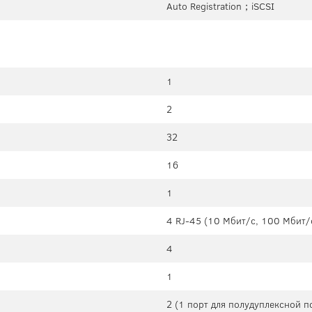
Auto Registration；iSCSI
1
2
32
16
1
4 RJ-45 (10 Мбит/с, 100 Мбит/
4
1
2 (1 порт для полудуплексной п