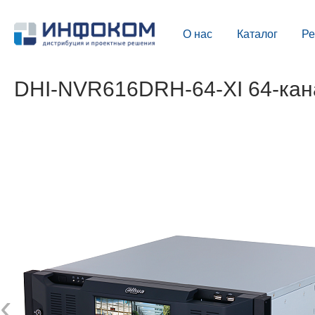
О нас
Каталог
Р
DHI-NVR616DRH-64-XI 64-кан
‹