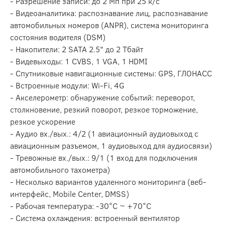
- Разрешение записи: до 2 Мп при 25 к/с
- Видеоаналитика: распознавание лиц, распознавание
автомобильных номеров (ANPR), система мониторинга
состояния водителя (DSM)
- Накопители: 2 SATA 2.5" до 2 Тбайт
- Видевыходы: 1 CVBS, 1 VGA, 1 HDMI
- Спутниковые навигационные системы: GPS, ГЛОНАСС
- Встроенные модули: Wi-Fi, 4G
- Акселерометр: обнаружение событий: переворот,
столкновение, резкий поворот, резкое торможение,
резкое ускорение
- Аудио вх./вых.: 4/2 (1 авиационный аудиовыход с
авиационным разъемом, 1 аудиовыход для аудиосвязи)
- Тревожные вх./вых.: 9/1 (1 вход для подключения
автомобильного тахометра)
- Несколько вариантов удаленного мониторинга (веб-
интерфейс, Mobile Center, DMSS)
- Рабочая температура: -30°C ~ +70°C
- Система охлаждения: встроенный вентилятор