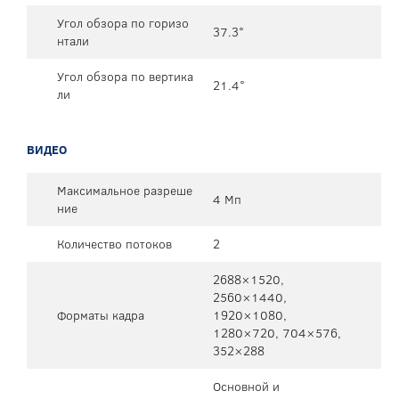
Угол обзора по горизо
37.3°
нтали
Угол обзора по вертика
21.4°
ли
ВИДЕО
Максимальное разреше
4 Мп
ние
Количество потоков
2
2688×1520,
2560×1440,
Форматы кадра
1920×1080,
1280×720, 704×576,
352×288
Основной и