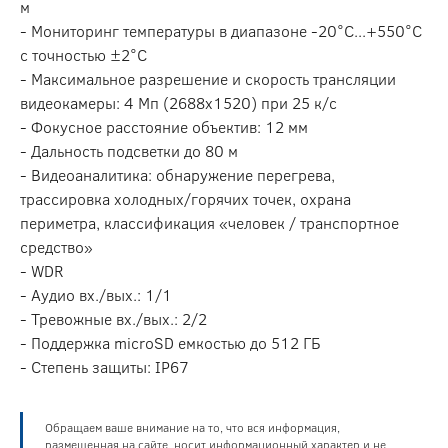
м
- Мониторинг температуры в диапазоне -20°C...+550°C
с точностью ±2°C
- Максимальное разрешение и скорость трансляции
видеокамеры: 4 Мп (2688х1520) при 25 к/с
- Фокусное расстояние объектив: 12 мм
- Дальность подсветки до 80 м
- Видеоаналитика: обнаружение перегрева,
трассировка холодных/горячих точек, охрана
периметра, классификация «человек / транспортное
средство»
- WDR
- Аудио вх./вых.: 1/1
- Тревожные вх./вых.: 2/2
- Поддержка microSD емкостью до 512 ГБ
- Степень защиты: IP67
Обращаем ваше внимание на то, что вся информация,
размещенная на сайте, носит информационный характер и не