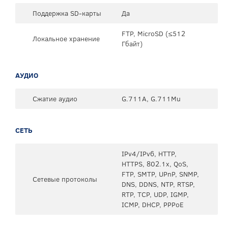
Поддержка SD-карты
Да
FTP, MicroSD (≤512
Локальное хранение
Гбайт)
АУДИО
Сжатие аудио
G.711A, G.711Mu
СЕТЬ
IPv4/IPv6, HTTP,
HTTPS, 802.1x, QoS,
FTP, SMTP, UPnP, SNMP,
Сетевые протоколы
DNS, DDNS, NTP, RTSP,
RTP, TCP, UDP, IGMP,
ICMP, DHCP, PPPoE