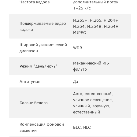
Частота кадров
дополнительный поток:
1–25 к/с
H.265+, H.265, H.264+,
Поддерживаемые видео
H.264, H.264B, H.264H,
кодеки
MJPEG
Широкий динамический
WDR
диапазон
Механический ИК-
Режим "день/ночь"
фильтр
Антитуман
Да
Авто, естественный,
уличное освещение,
Баланс белого
уличный, вручную,
естественный
Компенсация фоновой
BLC, HLC
засветки