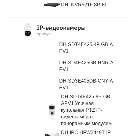
DHI-NVR5216-8P-EI
IP-видеокамеры
Артикул
DH-SDT4E425-4F-GB-A-
PV1
DH-SD4E425GB-HNR-A-
PV1
DH-SD3E405DB-GNY-A-
PV1
DH-SDT4E425-8P-GB-
APV1 Уличная
купольная PTZ IP-
видеокамера с
панорамным модулем
DH-IPC-HFW3449T1P-