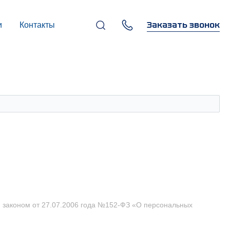
Заказать звонок
и
Контакты
+7 (495) 669-97-07
г. Москва, 119270,
Лужнецкая наб., д. 6, стр. 1,
бизнес-центр "Панорама-
Центр"
info@infocom-pro.ru
м законом от 27.07.2006 года №152-ФЗ «О персональных