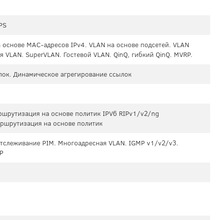
PS
а основе MAC-адресов IPv4. VLAN на основе подсетей. VLAN
я VLAN. SuperVLAN. Гостевой VLAN. QinQ, гибкий QinQ. MVRP.
лок. Динамическое агрегирование ссылок
шрутизация на основе политик IPV6 RIPv1/v2/ng
ршрутизация на основе политик
тслеживание PIM. Многоадресная VLAN. IGMP v1/v2/v3.
P