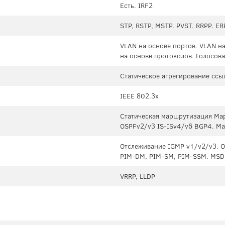
Есть. IRF2
STP, RSTP, MSTP. PVST. RRPP. ER
VLAN на основе портов. VLAN н
на основе протоколов. Голосова
Статическое агрегирование ссы
IEEE 802.3x
Статическая маршрутизация Мар
OSPFv2/v3 IS-ISv4/v6 BGP4. Ма
Отслеживание IGMP v1/v2/v3. О
PIM-DM, PIM-SM, PIM-SSM. MSD
VRRP, LLDP