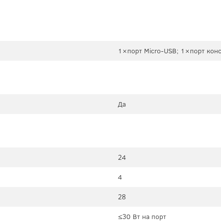
1×порт Micro-USB; 1×порт кон
Да
24
4
28
≤30 Вт на порт