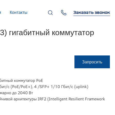
Заказать звонок
и
Контакты
+7 (495) 669-97-07
3) гигабитный коммутатор
г. Москва, 119270,
Лужнецкая наб., д. 6, стр. 1,
бизнес-центр "Панорама-
Центр"
info@infocom-pro.ru
Запросить
абитный коммутатор PoE
т/с (PoE/PoE+), 4 /SFP+ 1/10 Гбит/с (uplink)
ммарно до 2040 Вт
чивой архитектуры IRF2 (Intelligent Resilient Framework