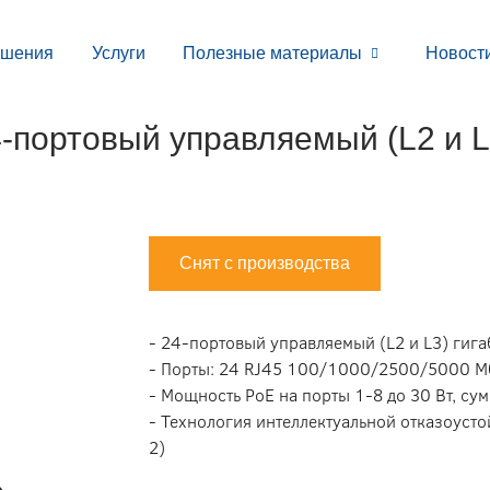
ешения
Услуги
Полезные материалы
Новост
портовый управляемый (L2 и L
Снят с производства
- 24-портовый управляемый (L2 и L3) гиг
- Порты: 24 RJ45 100/1000/2500/5000 Мби
- Мощность PoE на порты 1-8 до 30 Вт, су
- Технология интеллектуальной отказоустой
2)