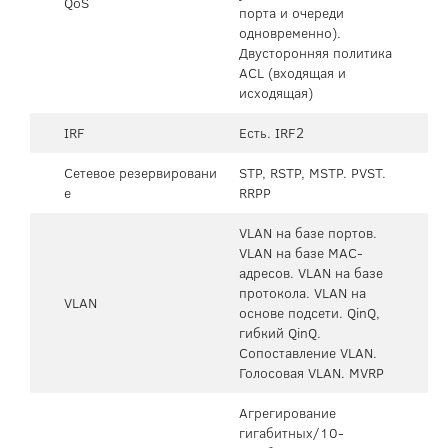
QoS
порта и очереди
одновременно).
Двусторонняя политика
ACL (входящая и
исходящая)
IRF
Есть. IRF2
Сетевое резервировани
STP, RSTP, MSTP. PVST.
е
RRPP
VLAN на базе портов.
VLAN на базе MAC-
адресов. VLAN на базе
протокола. VLAN на
VLAN
основе подсети. QinQ,
гибкий QinQ.
Сопоставление VLAN.
Голосовая VLAN. MVRP
Агрегирование
гигабитных/10-