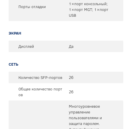
1×порт консольный;
Порты отладки
1×порт MGT; 1×порт
USB
ЭКРАН
Дисплей
Да
СЕТЬ
Количество SFP-портов
26
Общее количество порт
26
ов
Многоуровневое
управление
пользователями и
защита паролем.