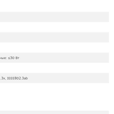
ьные: ≤30 Вт
.3x, IEEE802.3ab