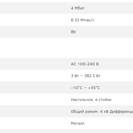
4 Мбит
6.55 Мпак/с
8К
AC 100-240 В
3 Вт ~ 382.5 Вт
-10°C ~ +55°C
Настольное, в стойке
Общий режим: 4 кВ Дифференци
Металл