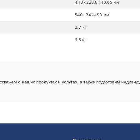
440×228.8×43.65 мм
540×342×90 мм
2.7 кг
3.5 кг
скажем о наших продуктах и услугах, а также подготовим индиви