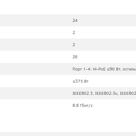
24
2
2
26
Порт 1-4: Hi-PoE ≤90 Вт, остал
≤375 Вт
IEEE802.3, IEEE802.3u, IEEE802
8.8 Гбит/с