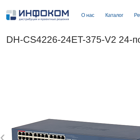
О нас
Каталог
Р
DH-CS4226-24ET-375-V2 24-п
‹