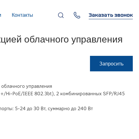
Заказать звонок
и
Контакты
+7 (495) 669-97-07
цией облачного управления
г. Москва, 119270,
Лужнецкая наб., д. 6, стр. 1,
бизнес-центр "Панорама-
Центр"
info@infocom-pro.ru
Запросить
й облачного управления
E+/Hi-PoE/IEEE 802.3bt), 2 комбинированных SFP/RJ45
порты: 5-24 до 30 Вт, суммарно до 240 Вт