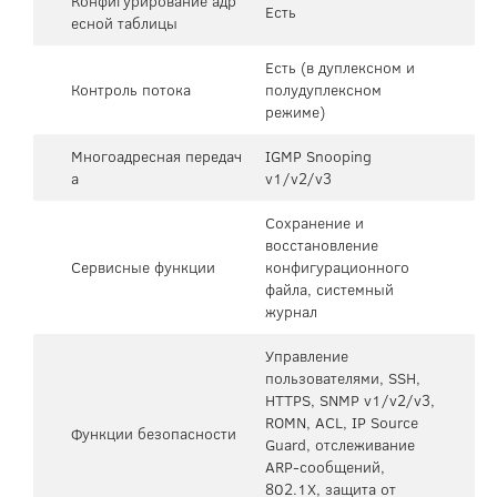
Конфигурирование адр
Есть
есной таблицы
Есть (в дуплексном и
Контроль потока
полудуплексном
режиме)
Многоадресная передач
IGMP Snooping
а
v1/v2/v3
Сохранение и
восстановление
Сервисные функции
конфигурационного
файла, системный
журнал
Управление
пользователями, SSH,
HTTPS, SNMP v1/v2/v3,
ROMN, ACL, IP Source
Функции безопасности
Guard, отслеживание
ARP-сообщений,
802.1X, защита от