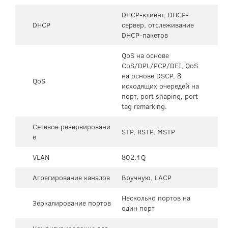
DHCP-клиент, DHCP-
DHCP
сервер, отслеживание
DHCP-пакетов
QoS на основе
CoS/DPL/PCP/DEI, QoS
на основе DSCP, 8
QoS
исходящих очередей на
порт, port shaping, port
tag remarking.
Сетевое резервировани
STP, RSTP, MSTP
е
VLAN
802.1Q
Агрегирование каналов
Вручную, LACP
Несколько портов на
Зеркалирование портов
один порт