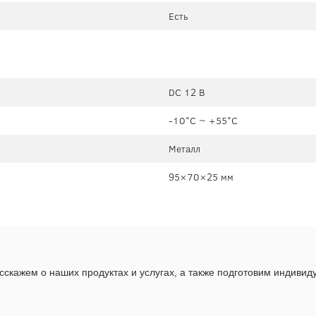
Есть
DC 12 В
-10°C ~ +55°C
Металл
95×70×25 мм
скажем о наших продуктах и услугах, а также подготовим индиви