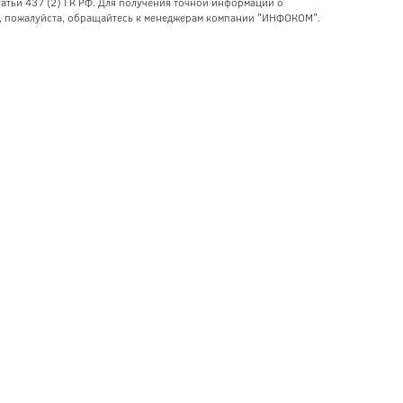
тьи 437 (2) ГК РФ. Для получения точной информации о
уг, пожалуйста, обращайтесь к менеджерам компании "ИНФОКОМ".