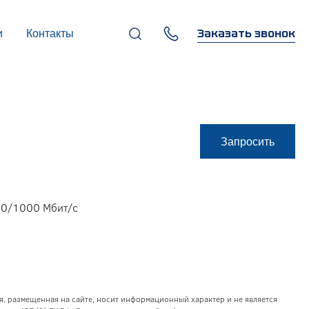
Заказать звонок
и
Контакты
+7 (495) 669-97-07
г. Москва, 119270,
Лужнецкая наб., д. 6, стр. 1,
бизнес-центр "Панорама-
Центр"
info@infocom-pro.ru
Запросить
100/1000 Мбит/c
я, размещенная на сайте, носит информационный характер и не является