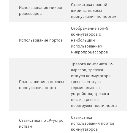
Статистика полной
Использование микроп
ширины полосы
роцессоров
пропускания по портам
Отображение топ-9
коммутаторов с
Использование портов
наибольшим
использованием
микропроцессоров
Тревога конфликта IP-
адресов, тревога
статуса коммутатора,
Полная ширина полосы
тревога статуса
пропускания порта
терминального
устройства, тревога
петли, тревога
перегруженности порта
Статистика
Статистика по IP-устро
использования портов
йствам
коммутаторов