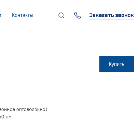
Заказать звонок
и
Контакты
+7 (495) 669-97-07
г. Москва, 119270,
Лужнецкая наб., д. 6, стр. 1,
бизнес-центр "Панорама-
Центр"
info@infocom-pro.ru
Купить
двойное оптоволокно)
50 нм