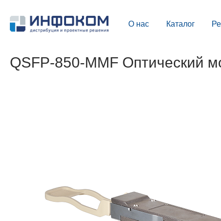
О нас
Каталог
Р
QSFP-850-MMF Оптический м