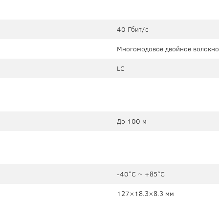
40 Гбит/с
Многомодовое двойное волокно
LC
До 100 м
-40°C ~ +85°C
127×18.3×8.3 мм