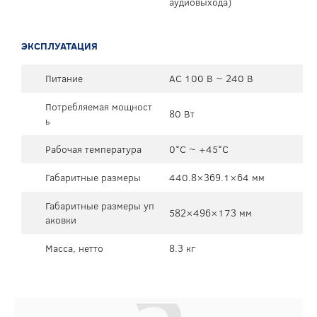
аудиовыхода)
ЭКСПЛУАТАЦИЯ
Питание
AC 100 В ~ 240 В
Потребляемая мощност
80 Вт
ь
Рабочая температура
0°C ~ +45°C
Габаритные размеры
440.8×369.1×64 мм
Габаритные размеры уп
582×496×173 мм
аковки
Масса, нетто
8.3 кг