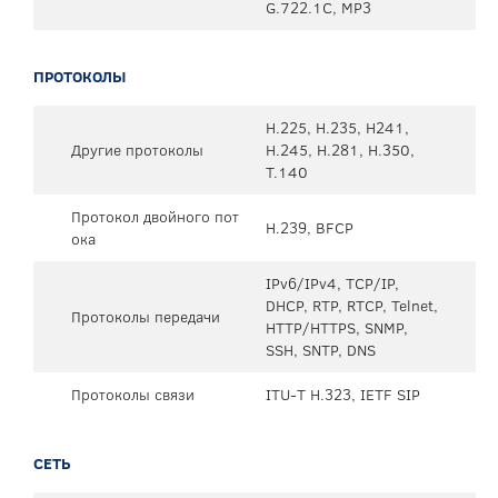
G.722.1C, MP3
ПРОТОКОЛЫ
H.225, H.235, H241,
Другие протоколы
H.245, H.281, H.350,
T.140
Протокол двойного пот
H.239, BFCP
ока
IPv6/IPv4, TCP/IP,
DHCP, RTP, RTCP, Telnet,
Протоколы передачи
HTTP/HTTPS, SNMP,
SSH, SNTP, DNS
Протоколы связи
ITU-T H.323, IETF SIP
СЕТЬ