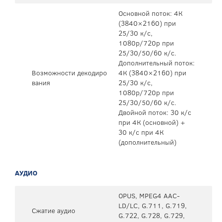
Основной поток: 4К
(3840×2160) при
25/30 к/с,
1080p/720p при
25/30/50/60 к/с.
Дополнительный поток:
Возможности декодиро
4К (3840×2160) при
вания
25/30 к/с,
1080p/720p при
25/30/50/60 к/с.
Двойной поток: 30 к/с
при 4К (основной) +
30 к/с при 4К
(дополнительный)
АУДИО
OPUS, MPEG4 AAC-
LD/LC, G.711, G.719,
Сжатие аудио
G.722, G.728, G.729,