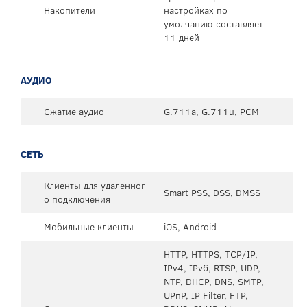
Накопители
настройках по
умолчанию составляет
11 дней
АУДИО
Сжатие аудио
G.711a, G.711u, PCM
СЕТЬ
Клиенты для удаленног
Smart PSS, DSS, DMSS
о подключения
Мобильные клиенты
iOS, Android
HTTP, HTTPS, TCP/IP,
IPv4, IPv6, RTSP, UDP,
NTP, DHCP, DNS, SMTP,
UPnP, IP Filter, FTP,