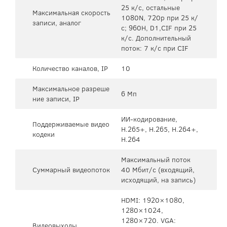
25 к/с, остальные
Максимальная скорость
1080N, 720p при 25 к/
записи, аналог
с; 960H, D1,CIF при 25
к/с. Дополнительный
поток: 7 к/с при CIF
Количество каналов, IP
10
Максимальное разреше
6 Мп
ние записи, IP
ИИ-кодирование,
Поддерживаемые видео
H.265+, H.265, H.264+,
кодеки
H.264
Максимальный поток
Суммарный видеопоток
40 Мбит/с (входящий,
исходящий, на запись)
HDMI: 1920×1080,
1280×1024,
1280×720. VGA:
Видеовыходы