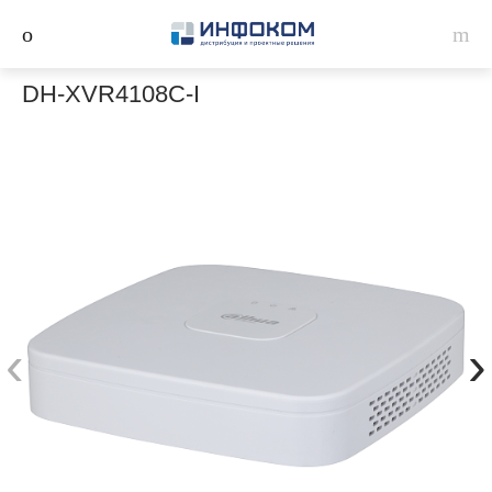
DH-XVR4108C-I
‹
›