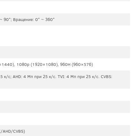
 ~ 90°; Вращение: 0° ~ 360°
×1440), 1080p (1920×1080), 960H (960×576)
 к/с; AHD: 4 Мп при 25 к/с. TVI: 4 Мп при 25 к/с. CVBS:
I/AHD/CVBS)