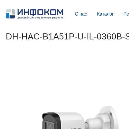
О нас
Каталог
Р
DH-HAC-B1A51P-U-IL-0360B-S