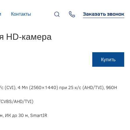
Заказать звонок
и
Контакты
+7 (495) 669-97-07
я HD-камера
г. Москва, 119270,
Лужнецкая наб., д. 6, стр. 1,
бизнес-центр "Панорама-
Центр"
info@infocom-pro.ru
Купить
c (CVI), 4 Мп (2560×1440) при 25 к/c (AHD/TVI), 960H
I/CVBS/AHD/TVI)
м, ИК до 30 м, SmartIR