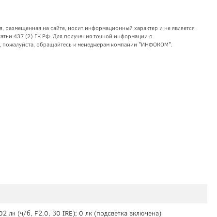
я, размещенная на сайте, носит информационный характер и не является
тьи 437 (2) ГК РФ. Для получения точной информации о
уг, пожалуйста, обращайтесь к менеджерам компании "ИНФОКОМ".
002 лк (ч/б, F2.0, 30 IRE); 0 лк (подсветка включена)