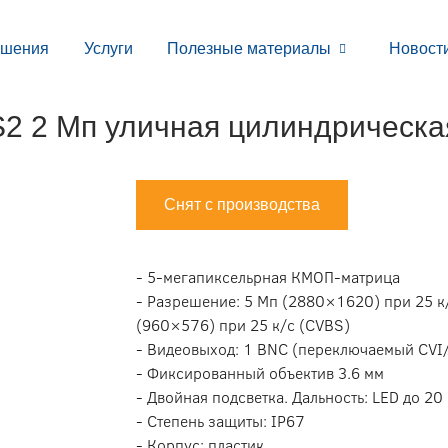
ешения
Услуги
Полезные материалы
Новост
2 2 Мп уличная цилиндрическа
Снят с производства
- 5-мегапиксельрная КМОП-матрица
- Разрешение: 5 Мп (2880×1620) при 25 к/
(960×576) при 25 к/с (CVBS)
- Видеовыход: 1 BNC (переключаемый CV
- Фиксированный объектив 3.6 мм
- Двойная подсветка. Дальность: LED до 20 
- Степень защиты: IP67
- Корпус: пластик