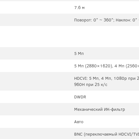
7.6 м
Поворот: 0° ~ 360°; Наклон: 0°
5 Мп
5 Mп (2880×1620), 4 Mп (2560
HDCVI: 5 Мп, 4 Мп, 1080p при 25
960H при 25 к/с
DWDR
Механический ИК-фильтр
Авто
BNC (переключаемый HDCVI/TV