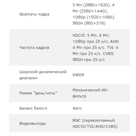
5 Mп (2880×1620), 4
Mп (2560×1440),
Форматы кадра
1080p (1920×1080),
960H (960×576)
HDCVI: 5 Мп, 4 Мп,
1080p при 25 к/с; AHD:
Частота кадров
4 Мп при 25 к/с. TVI: 4
Мп при 25 к/с. CVBS:
960H при 25 к/с
Широкий динамический
DWDR
диапазон
Механический ИК-
Режим "день/ночь"
фильтр
Баланс белого
Авто
BNC (переключаемый
Видеовыходы
HDCVI/TVI/AHD/CVBS)