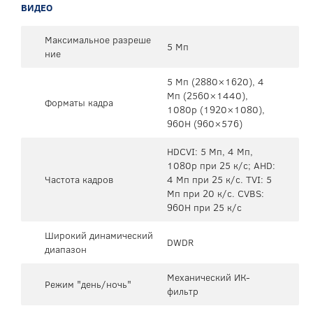
ВИДЕО
Максимальное разреше
5 Мп
ние
5 Mп (2880×1620), 4
Mп (2560×1440),
Форматы кадра
1080p (1920×1080),
960H (960×576)
HDCVI: 5 Мп, 4 Мп,
1080p при 25 к/с; AHD:
Частота кадров
4 Мп при 25 к/с. TVI: 5
Мп при 20 к/с. CVBS:
960H при 25 к/с
Широкий динамический
DWDR
диапазон
Механический ИК-
Режим "день/ночь"
фильтр