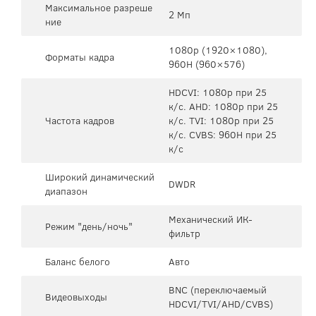
Максимальное разреше
2 Мп
ние
1080p (1920×1080),
Форматы кадра
960H (960×576)
HDCVI: 1080p при 25
к/с. AHD: 1080p при 25
Частота кадров
к/с. TVI: 1080p при 25
к/с. CVBS: 960H при 25
к/с
Широкий динамический
DWDR
диапазон
Механический ИК-
Режим "день/ночь"
фильтр
Баланс белого
Авто
BNC (переключаемый
Видеовыходы
HDCVI/TVI/AHD/CVBS)