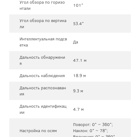
Угол обзора по горизо
101°
нтали
Угол обзора по вертика
53.4°
ли
Интеллектуальная подсв
Да
етка
Дальность обнаружени
47.1 м
я
Дальность наблюдения
18.9 м
Дальность распознаван
9.3 м
ия
Дальность идентификац
4.7 м
ии
Поворот: 0° ~ 360°;
Настройка по осям
Наклон: 0° ~ 78°;
Вращение: 0° ~ 360°