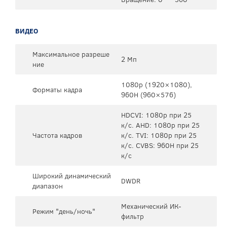
ВИДЕО
Максимальное разреше
2 Мп
ние
1080p (1920×1080),
Форматы кадра
960H (960×576)
HDCVI: 1080p при 25
к/с. AHD: 1080p при 25
Частота кадров
к/с. TVI: 1080p при 25
к/с. CVBS: 960H при 25
к/с
Широкий динамический
DWDR
диапазон
Механический ИК-
Режим "день/ночь"
фильтр