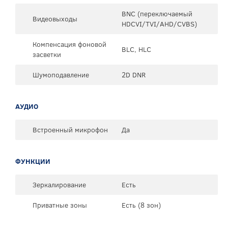
BNC (переключаемый
Видеовыходы
HDCVI/TVI/AHD/CVBS)
Компенсация фоновой
BLC, HLC
засветки
Шумоподавление
2D DNR
АУДИО
Встроенный микрофон
Да
ФУНКЦИИ
Зеркалирование
Есть
Приватные зоны
Есть (8 зон)