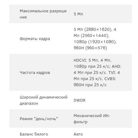
Максимальное разреше
5 Мп
ние
5 Mп (2880×1620), 4
Mп (2560×1440),
Форматы кадра
1080p (1920×1080),
960H (960×576)
HDCVI: 5 Мп, 4 Мп,
1080p при 25 к/с; AHD:
Частота кадров
4 Мп при 25 к/с. TVI: 4
Мп при 25 к/с. CVBS:
960H при 25 к/с
Широкий динамический
DWDR
диапазон
Механический ИК-
Режим "день/ночь"
фильтр
Баланс белого
Авто