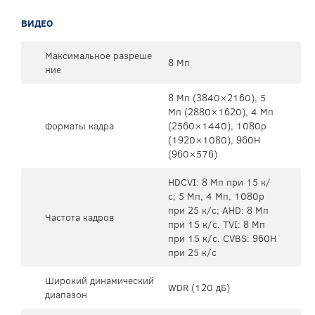
ВИДЕО
Максимальное разреше
8 Мп
ние
8 Мп (3840×2160), 5
Mп (2880×1620), 4 Mп
Форматы кадра
(2560×1440), 1080p
(1920×1080), 960H
(960×576)
HDCVI: 8 Мп при 15 к/
с; 5 Мп, 4 Мп, 1080p
при 25 к/с; AHD: 8 Мп
Частота кадров
при 15 к/с. TVI: 8 Мп
при 15 к/с. CVBS: 960H
при 25 к/с
Широкий динамический
WDR (120 дБ)
диапазон