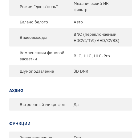
Механический ИК-
Режим "день/ночь"
фильтр
Баланс белого
Авто
BNC (переключаемый
Видеовыходы
HDCVI/TVI/AHD/CVBS)
Компенсация фоновой
BLC, HLC, HLC-Pro
засветки
Шумоподавление
3D DNR
АУДИО
Встроенный микрофон
Да
ФУНКЦИИ
Зеркалирование
Есть