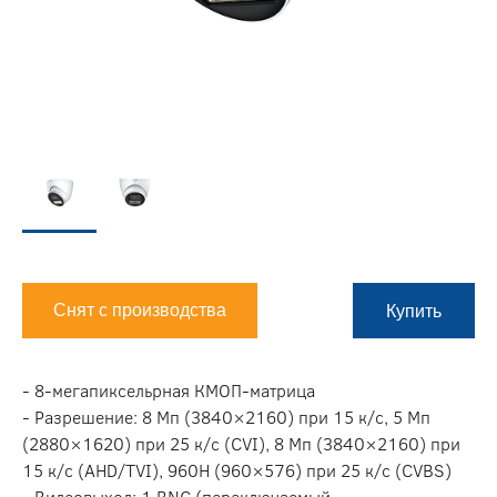
Снят с производства
Купить
- 8-мегапиксельрная КМОП-матрица
- Разрешение: 8 Мп (3840×2160) при 15 к/c, 5 Мп
(2880×1620) при 25 к/с (CVI), 8 Мп (3840×2160) при
15 к/c (AHD/TVI), 960H (960×576) при 25 к/с (CVBS)
- Видеовыход: 1 BNC (переключаемый