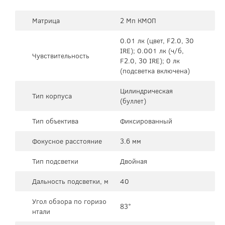
Матрица
2 Мп КМОП
0.01 лк (цвет, F2.0, 30
IRE); 0.001 лк (ч/б,
Чувствительность
F2.0, 30 IRE); 0 лк
(подсветка включена)
Цилиндрическая
Тип корпуса
(буллет)
Тип объектива
Фиксированный
Фокусное расстояние
3.6 мм
Тип подсветки
Двойная
Дальность подсветки, м
40
Угол обзора по горизо
83°
нтали