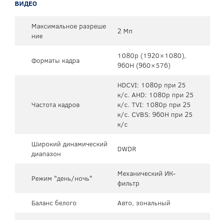
ВИДЕО
Максимальное разреше
2 Мп
ние
1080p (1920×1080),
Форматы кадра
960H (960×576)
HDCVI: 1080p при 25
к/с. AHD: 1080p при 25
Частота кадров
к/с. TVI: 1080p при 25
к/с. CVBS: 960H при 25
к/с
Широкий динамический
DWDR
диапазон
Механический ИК-
Режим "день/ночь"
фильтр
Баланс белого
Авто, зональный