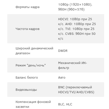
1080p (1920×1080),
Форматы кадра
960H (960×576)
HDCVI: 1080p при 25
к/с. AHD: 1080p при 25
Частота кадров
к/с. TVI: 1080p при 25
к/с. CVBS: 960H при 50
к/с
Широкий динамический
DWDR
диапазон
Механический ИК-
Режим "день/ночь"
фильтр
Баланс белого
Авто
BNC (переключаемый
Видеовыходы
HDCVI/TVI/AHD/CVBS)
Компенсация фоновой
BLC, HLC
засветки