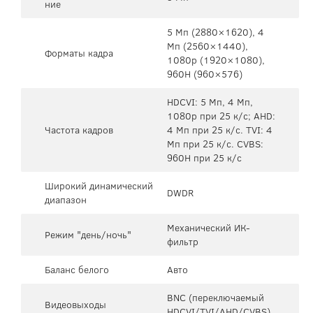
ние
5 Mп (2880×1620), 4
Mп (2560×1440),
Форматы кадра
1080p (1920×1080),
960H (960×576)
HDCVI: 5 Мп, 4 Мп,
1080p при 25 к/с; AHD:
Частота кадров
4 Мп при 25 к/с. TVI: 4
Мп при 25 к/с. CVBS:
960H при 25 к/с
Широкий динамический
DWDR
диапазон
Механический ИК-
Режим "день/ночь"
фильтр
Баланс белого
Авто
BNC (переключаемый
Видеовыходы
HDCVI/TVI/AHD/CVBS)