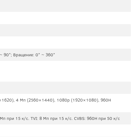
 ~ 90°; Вращение: 0° ~ 360°
×1620), 4 Mп (2560×1440), 1080p (1920×1080), 960H
 Мп при 15 к/с. TVI: 8 Мп при 15 к/с. CVBS: 960H при 50 к/с