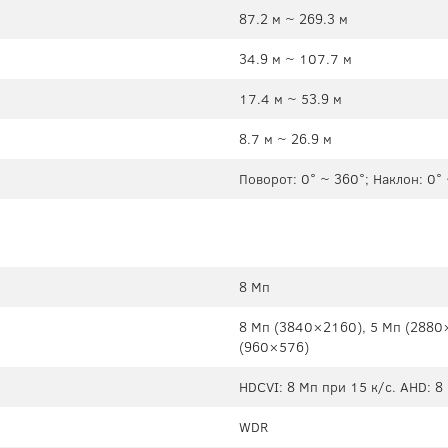
87.2 м ~ 269.3 м
34.9 м ~ 107.7 м
17.4 м ~ 53.9 м
8.7 м ~ 26.9 м
Поворот: 0° ~ 360°; Наклон: 0°
8 Мп
8 Мп (3840×2160), 5 Mп (2880
(960×576)
HDCVI: 8 Мп при 15 к/с. AHD: 8
WDR