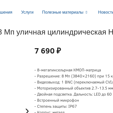
ешения
Услуги
Полезные материалы
Новост
 Мп уличная цилиндрическая 
7 690 ₽
- 8-мегапиксельрная КМОП-матрица
- Разрешение: 8 Мп (3840×2160) при 15 к
- Видеовыход: 1 BNC (переключаемый CV
- Моторизированный объектив 2.7-13.5 м
- Двойная подсветка. Дальность: LED до 60 
- Встроенный микрофон
›
- Степень защиты: IP67
- Корпус: металл