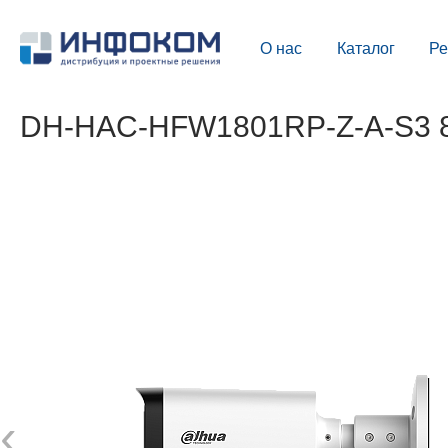
О нас
Каталог
Р
DH-HAC-HFW1801RP-Z-A-S3 8
‹