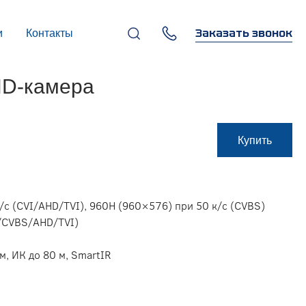
Заказать звонок
и
Контакты
+7 (495) 669-97-07
HD-камера
г. Москва, 119270,
Лужнецкая наб., д. 6, стр. 1,
бизнес-центр "Панорама-
Центр"
info@infocom-pro.ru
Купить
/c (CVI/AHD/TVI), 960H (960×576) при 50 к/с (CVBS)
I/CVBS/AHD/TVI)
м
м, ИК до 80 м, SmartIR