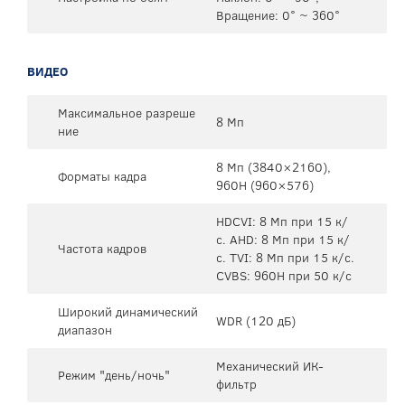
Вращение: 0° ~ 360°
ВИДЕО
Максимальное разреше
8 Мп
ние
8 Мп (3840×2160),
Форматы кадра
960H (960×576)
HDCVI: 8 Мп при 15 к/
с. AHD: 8 Мп при 15 к/
Частота кадров
с. TVI: 8 Мп при 15 к/с.
CVBS: 960H при 50 к/с
Широкий динамический
WDR (120 дБ)
диапазон
Механический ИК-
Режим "день/ночь"
фильтр