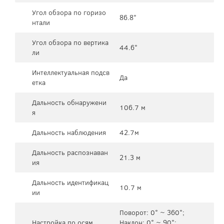
Угол обзора по горизо
86.8°
нтали
Угол обзора по вертика
44.6°
ли
Интеллектуальная подсв
Да
етка
Дальность обнаружени
106.7 м
я
Дальность наблюдения
42.7м
Дальность распознаван
21.3 м
ия
Дальность идентификац
10.7 м
ии
Поворот: 0° ~ 360°;
Настройка по осям
Наклон: 0° ~ 90°;