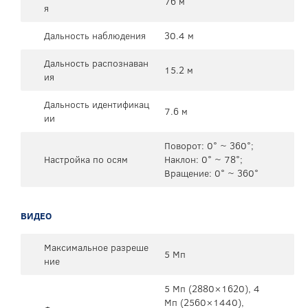
76 м
я
Дальность наблюдения
30.4 м
Дальность распознаван
15.2 м
ия
Дальность идентификац
7.6 м
ии
Поворот: 0° ~ 360°;
Настройка по осям
Наклон: 0° ~ 78°;
Вращение: 0° ~ 360°
ВИДЕО
Максимальное разреше
5 Мп
ние
5 Mп (2880×1620), 4
Mп (2560×1440),