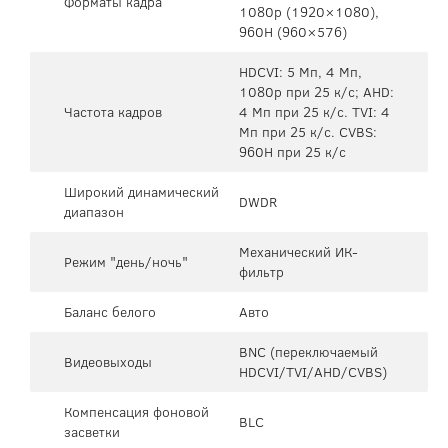
Форматы кадра
1080p (1920×1080),
960H (960×576)
HDCVI: 5 Мп, 4 Мп,
1080p при 25 к/с; AHD:
Частота кадров
4 Мп при 25 к/с. TVI: 4
Мп при 25 к/с. CVBS:
960H при 25 к/с
Широкий динамический
DWDR
диапазон
Механический ИК-
Режим "день/ночь"
фильтр
Баланс белого
Авто
BNC (переключаемый
Видеовыходы
HDCVI/TVI/AHD/CVBS)
Компенсация фоновой
BLC
засветки