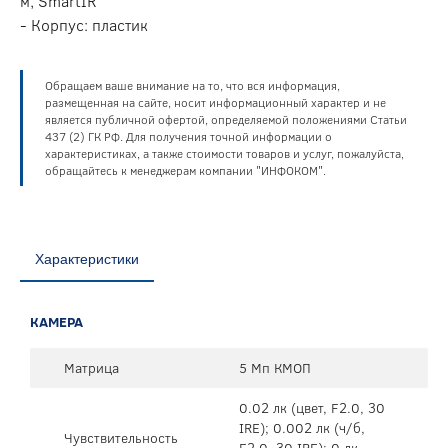
м, SmartIR
- Корпус: пластик
Обращаем ваше внимание на то, что вся информация,
размещенная на сайте, носит информационный характер и не
является публичной офертой, определяемой положениями Статьи
437 (2) ГК РФ. Для получения точной информации о
характеристиках, а также стоимости товаров и услуг, пожалуйста,
обращайтесь к менеджерам компании "ИНФОКОМ".
Характеристики
КАМЕРА
Матрица
5 Мп КМОП
0.02 лк (цвет, F2.0, 30
IRE); 0.002 лк (ч/б,
Чувствительность
F2.0, 30 IRE); 0 лк