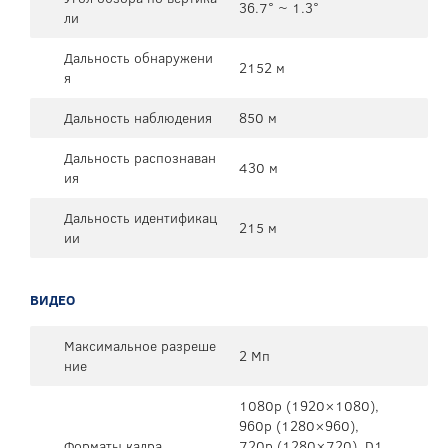
36.7° ~ 1.3°
ли
Дальность обнаружени
2152 м
я
Дальность наблюдения
850 м
Дальность распознаван
430 м
ия
Дальность идентификац
215 м
ии
ВИДЕО
Максимальное разреше
2 Мп
ние
1080p (1920×1080),
960p (1280×960),
Форматы кадра
720p (1280×720), D1