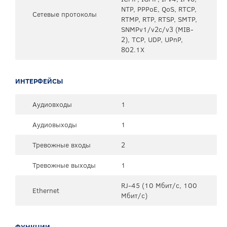
NTP, PPPoE, QoS, RTCP,
Сетевые протоколы
RTMP, RTP, RTSP, SMTP,
SNMPv1/v2c/v3 (MIB-
2), TCP, UDP, UPnP,
802.1X
ИНТЕРФЕЙСЫ
Аудиовходы
1
Аудиовыходы
1
Тревожные входы
2
Тревожные выходы
1
RJ-45 (10 Мбит/с, 100
Ethernet
Мбит/с)
ФУНКЦИИ