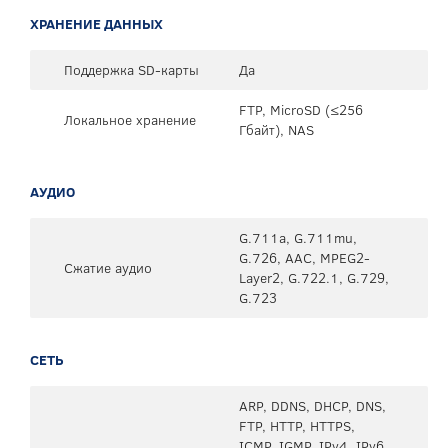
ХРАНЕНИЕ ДАННЫХ
Поддержка SD-карты
Да
FTP, MicroSD (≤256
Локальное хранение
Гбайт), NAS
АУДИО
G.711a, G.711mu,
G.726, AAC, MPEG2-
Сжатие аудио
Layer2, G.722.1, G.729,
G.723
СЕТЬ
ARP, DDNS, DHCP, DNS,
FTP, HTTP, HTTPS,
ICMP, IGMP, IPv4, IPv6,