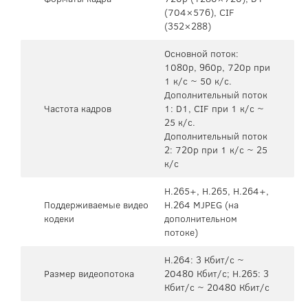
(704×576), CIF
(352×288)
Основной поток:
1080p, 960p, 720p при
1 к/с ~ 50 к/с.
Дополнительный поток
Частота кадров
1: D1, CIF при 1 к/с ~
25 к/с.
Дополнительный поток
2: 720p при 1 к/с ~ 25
к/с
H.265+, H.265, H.264+,
Поддерживаемые видео
H.264 MJPEG (на
кодеки
дополнительном
потоке)
H.264: 3 Кбит/с ~
Размер видеопотока
20480 Кбит/с; H.265: 3
Кбит/с ~ 20480 Кбит/с