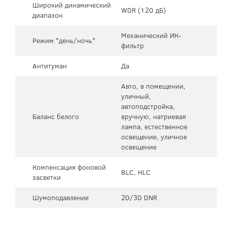
Широкий динамический
WDR (120 дБ)
диапазон
Механический ИК-
Режим "день/ночь"
фильтр
Антитуман
Да
Авто, в помещении,
уличный,
автоподстройка,
Баланс белого
вручную, натриевая
лампа, естественное
освещение, уличное
освещение
Компенсация фоновой
BLC, HLC
засветки
Шумоподавление
2D/3D DNR