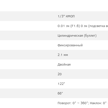
1/3" КМОП
0.01 лк (F1.6) 0 лк (подсветка 
Цилиндрическая (буллет)
Фиксированный
2.1 мм
Двойная
20
122°
66°
Поворот: 0° ~ 360°; Наклон: 0°