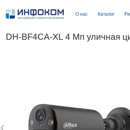
О нас
Каталог
Р
DH-BF4CA-XL 4 Мп уличная ци
‹