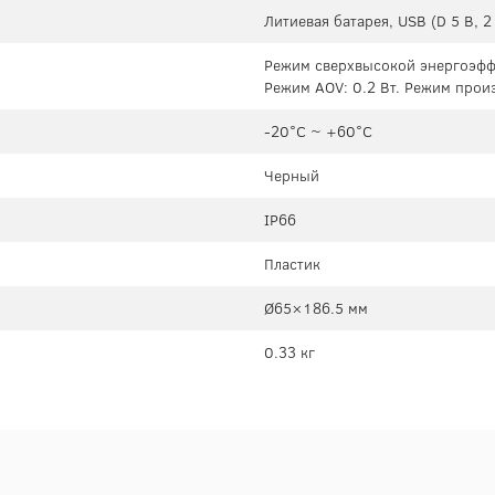
Литиевая батарея, USB (D 5 В, 2
Режим сверхвысокой энергоэффе
Режим AOV: 0.2 Вт. Режим произ
-20°C ~ +60°C
Черный
IP66
Пластик
Ø65×186.5 мм
0.33 кг