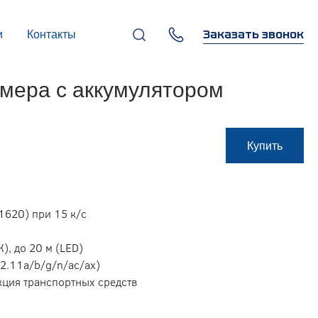
Заказать звонок
и
Контакты
+7 (495) 669-97-07
амера с аккумулятором
г. Москва, 119270,
Лужнецкая наб., д. 6, стр. 1,
бизнес-центр "Панорама-
Центр"
info@infocom-pro.ru
Купить
1620) при 15 к/с
), до 20 м (LED)
802.11a/b/g/n/ac/ax)
екция транспортных средств