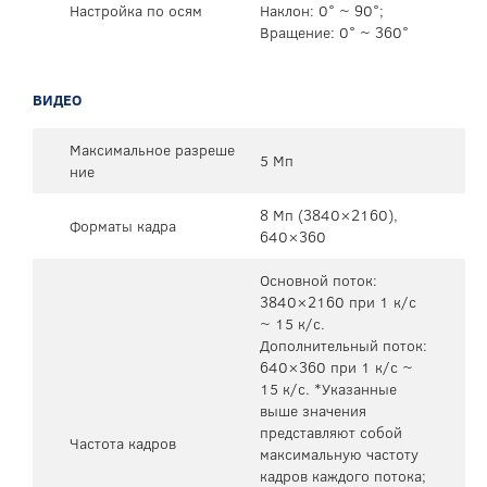
Настройка по осям
Наклон: 0° ~ 90°;
Вращение: 0° ~ 360°
ВИДЕО
Максимальное разреше
5 Мп
ние
8 Мп (3840×2160),
Форматы кадра
640×360
Основной поток:
3840×2160 при 1 к/с
~ 15 к/с.
Дополнительный поток:
640×360 при 1 к/с ~
15 к/с. *Указанные
выше значения
представляют собой
Частота кадров
максимальную частоту
кадров каждого потока;