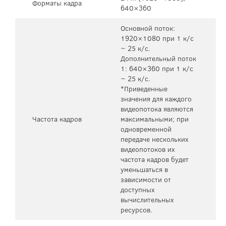
Форматы кадра
640×360
Основной поток:
1920×1080 при 1 к/с
~ 25 к/с.
Дополнительный поток
1: 640×360 при 1 к/с
~ 25 к/с.
*Приведенные
значения для каждого
видеопотока являются
Частота кадров
максимальными; при
одновременной
передаче нескольких
видеопотоков их
частота кадров будет
уменьшаться в
зависимости от
доступных
вычислительных
ресурсов.