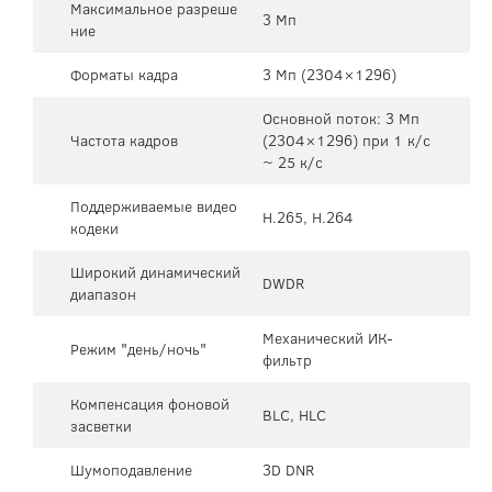
Максимальное разреше
3 Мп
ние
Форматы кадра
3 Мп (2304×1296)
Основной поток: 3 Мп
Частота кадров
(2304×1296) при 1 к/с
~ 25 к/с
Поддерживаемые видео
H.265, H.264
кодеки
Широкий динамический
DWDR
диапазон
Механический ИК-
Режим "день/ночь"
фильтр
Компенсация фоновой
BLC, HLC
засветки
Шумоподавление
3D DNR