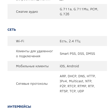
G.711a, G.711Mu, PCM,
Сжатие аудио
G.726
СЕТЬ
Wi-Fi
Есть, 2.4 ГГц
Клиенты для удаленног
Smart PSS, DSS, DMSS
о подключения
Мобильные клиенты
iOS, Android
ARP, DHCP, DNS, HTTP,
IPv4, Multicast, NTP,
Сетевые протоколы
P2P, RTCP, RTMP, RTP,
RTSP, TCP, UDP
ИНТЕРФЕЙСЫ