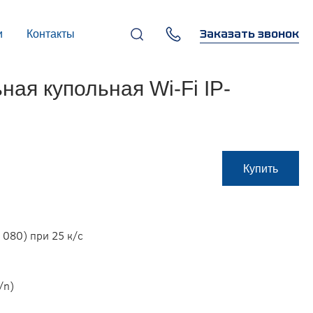
Заказать звонок
и
Контакты
+7 (495) 669-97-07
я купольная Wi-Fi IP-
г. Москва, 119270,
Лужнецкая наб., д. 6, стр. 1,
бизнес-центр "Панорама-
Центр"
info@infocom-pro.ru
Купить
080) при 25 к/с
/n)