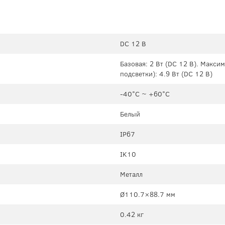
DC 12 В
Базовая: 2 Вт (DC 12 В). Макси
подсветки): 4.9 Вт (DC 12 В)
-40°C ~ +60°C
Белый
IP67
IK10
Металл
Ø110.7×88.7 мм
0.42 кг