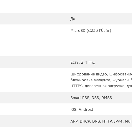
Да
MicroSD (≤256 Гбайт)
Есть, 2.4 ГГц
Шифрование видео, шифрование
блокировка аккаунта, журналы 
HTTPS, доверенная загрузка, д
Smart PSS, DSS, DMSS
iOS, Android
ARP, DHCP, DNS, HTTP, IPv4, Mul