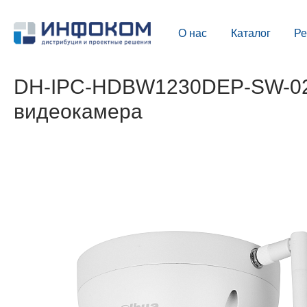
О нас
Каталог
Р
DH-IPC-HDBW1230DEP-SW-0280
видеокамера