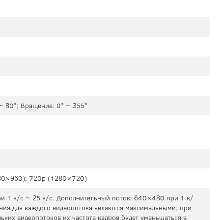
 ~ 80°; Вращение: 0° ~ 355°
80×960); 720p (1280×720)
 1 к/с ~ 25 к/с. Дополнительный поток: 640×480 при 1 к/
ения для каждого видеопотока являются максимальными; при
ьких видеопотоков их частота кадров будет уменьшаться в