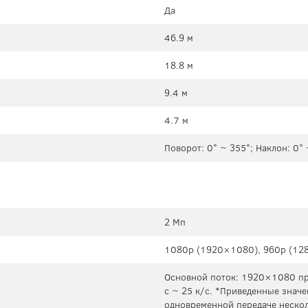
Да
46.9 м
18.8 м
9.4 м
4.7 м
Поворот: 0° ~ 355°; Наклон: 0°
2 Мп
1080p (1920×1080), 960p (12
Основной поток: 1920×1080 при
с ~ 25 к/с. *Приведенные знач
одновременной передаче нескол