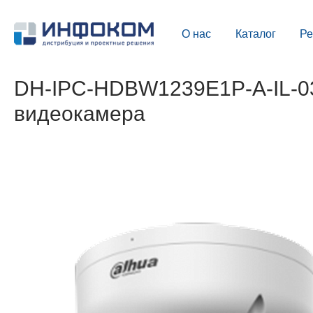
О нас
Каталог
Р
DH-IPC-HDBW1239E1P-A-IL-03
видеокамера