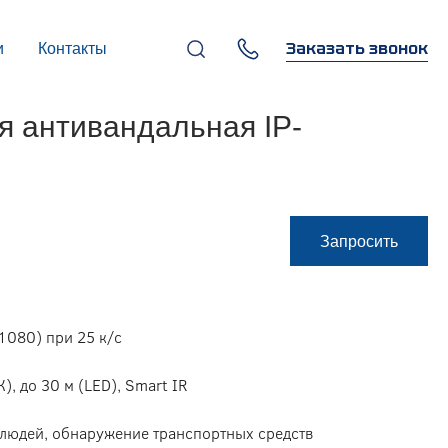
Заказать звонок
и
Контакты
+7 (495) 669-97-07
 антивандальная IP-
г. Москва, 119270,
Лужнецкая наб., д. 6, стр. 1,
бизнес-центр "Панорама-
Центр"
info@infocom-pro.ru
Запросить
1080) при 25 к/с
), до 30 м (LED), Smart IR
 людей, обнаружение транспортных средств