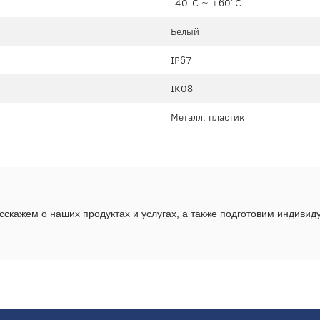
-40°C ~ +60°C
Белый
IP67
IK08
Металл, пластик
скажем о наших продуктах и услугах, а также подготовим индиви