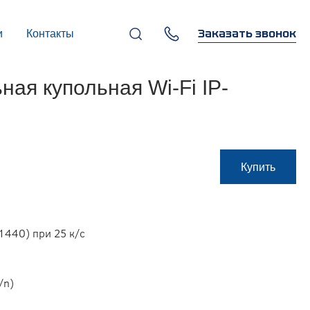
Заказать звонок
и
Контакты
+7 (495) 669-97-07
я купольная Wi-Fi IP-
г. Москва, 119270,
Лужнецкая наб., д. 6, стр. 1,
бизнес-центр "Панорама-
Центр"
info@infocom-pro.ru
Купить
1440) при 25 к/с
/n)