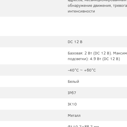
обнаружение движения, тревога
интенсивности
DC 12 В
Базовая: 2 Вт (DC 12 В). Макси
подсветки): 4.9 Вт (DC 12 В)
-40°C ~ +60°C
Белый
IP67
IK10
Металл
Ø110.7×88.7 мм