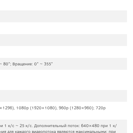
 ~ 80°; Вращение: 0° ~ 355°
×1296), 1080p (1920×1080), 960p (1280×960); 720p
 1 к/с ~ 25 к/с. Дополнительный поток: 640×480 при 1 к/
ения для каждого видеопотока являются максимальными; при