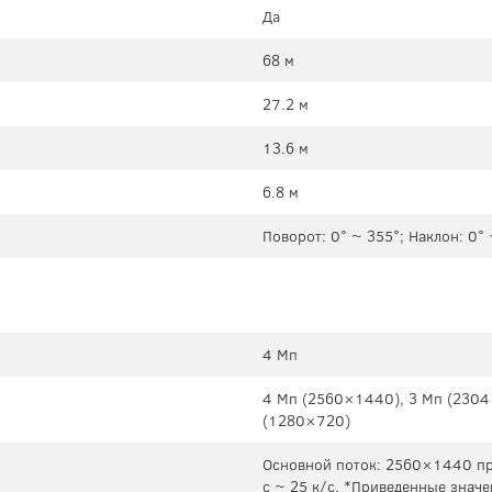
Да
68 м
27.2 м
13.6 м
6.8 м
Поворот: 0° ~ 355°; Наклон: 0°
4 Мп
4 Мп (2560×1440), 3 Mп (2304
(1280×720)
Основной поток: 2560×1440 при
с ~ 25 к/с. *Приведенные знач