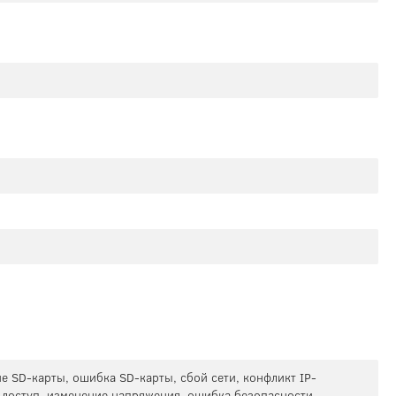
е SD-карты, ошибка SD-карты, сбой сети, конфликт IP-
доступ, изменение напряжения, ошибка безопасности,