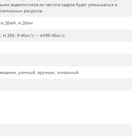
ьких видеопотоков их частота кадров будет уменьшаться в
слительных ресурсов.
, H.264M, H.264H
; H.265: 9 Кбит/с ~ 4096 Кбит/с
свещение, уличный, вручную, зональный