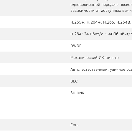
одновременной передаче нескол
зависимости от доступных вычи
H.265+, H.264+, H.265, H.264B
H.264: 24 Кбит/с ~ 4096 Кбит/с
DWDR
Механический ИК-фильтр
Авто, естественный, уличное о
BLC
3D DNR
Есть