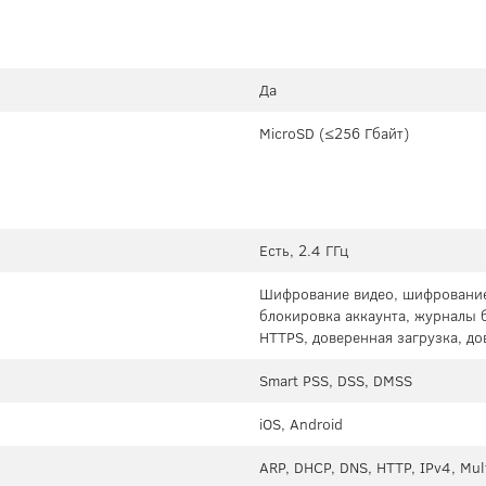
Да
MicroSD (≤256 Гбайт)
Есть, 2.4 ГГц
Шифрование видео, шифрование
блокировка аккаунта, журналы 
HTTPS, доверенная загрузка, д
Smart PSS, DSS, DMSS
iOS, Android
ARP, DHCP, DNS, HTTP, IPv4, Mul