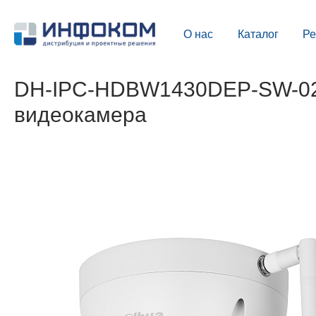
О нас
Каталог
Р
DH-IPC-HDBW1430DEP-SW-0280
видеокамера