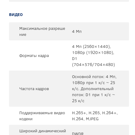
ВИДЕО
Максимальное разреше
4 Мп
ние
4 Мп (2560×1440),
1080p (1920×1080),
Форматы кадра
D1
(704×576/704×480)
Основной поток: 4 Мп,
1080p при 1 к/с ~ 25
Частота кадров
к/с. Дополнительный
поток: D1 при 1 к/с ~
25 к/с
Поддерживаемые видео
H.265+, H.265, H.264+,
кодеки
H.264, MJPEG
Широкий динамический
DWDR