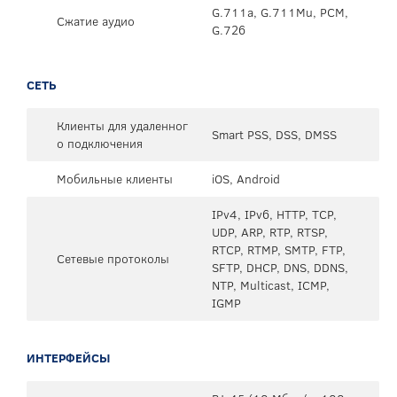
G.711a, G.711Mu, PCM,
Сжатие аудио
G.726
СЕТЬ
Клиенты для удаленног
Smart PSS, DSS, DMSS
о подключения
Мобильные клиенты
iOS, Android
IPv4, IPv6, HTTP, TCP,
UDP, ARP, RTP, RTSP,
RTCP, RTMP, SMTP, FTP,
Сетевые протоколы
SFTP, DHCP, DNS, DDNS,
NTP, Multicast, ICMP,
IGMP
ИНТЕРФЕЙСЫ