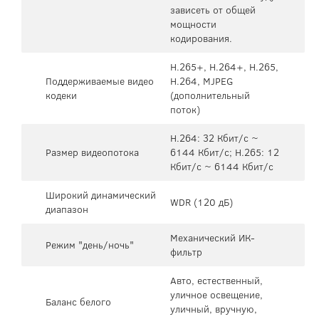
зависеть от общей
мощности
кодирования.
H.265+, H.264+, H.265,
Поддерживаемые видео
H.264, MJPEG
кодеки
(дополнительный
поток)
H.264: 32 Кбит/с ~
Размер видеопотока
6144 Кбит/с; H.265: 12
Кбит/с ~ 6144 Кбит/с
Широкий динамический
WDR (120 дБ)
диапазон
Механический ИК-
Режим "день/ночь"
фильтр
Авто, естественный,
уличное освещение,
Баланс белого
уличный, вручную,