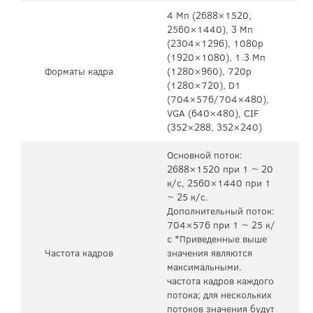
4 Мп (2688×1520,
2560×1440), 3 Мп
(2304×1296), 1080р
(1920×1080), 1.3 Мп
Форматы кадра
(1280×960), 720p
(1280×720), D1
(704×576/704×480),
VGA (640×480), CIF
(352×288, 352×240)
Основной поток:
2688×1520 при 1 ~ 20
к/c, 2560×1440 при 1
~ 25 к/c.
Дополнительный поток:
704×576 при 1 ~ 25 к/
с *Приведенные выше
Частота кадров
значения являются
максимальными.
частота кадров каждого
потока; для нескольких
потоков значения будут