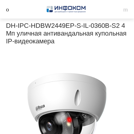
DH-IPC-HDBW2449EP-S-IL-0360B-S2 4
Мп уличная антивандальная купольная
IP-видеокамера