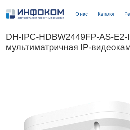
О нас
Каталог
Р
DH-IPC-HDBW2449FP-AS-E2-IL
мультиматричная IP-видеока