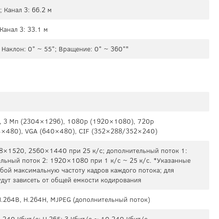
; Канал 3: 66.2 м
 Канал 3: 33.1 м
; Наклон: 0° ~ 55°; Вращение: 0° ~ 360°"
 3 Mп (2304×1296), 1080p (1920×1080), 720p
×480), VGA (640×480), CIF (352×288/352×240)
88×1520, 2560×1440 при 25 к/с; дополнительный поток 1:
льный поток 2: 1920×1080 при 1 к/с ~ 25 к/с. *Указанные
бой максимальную частоту кадров каждого потока; для
удут зависеть от общей емкости кодирования
 H.264B, H.264H, MJPEG (дополнительный поток)