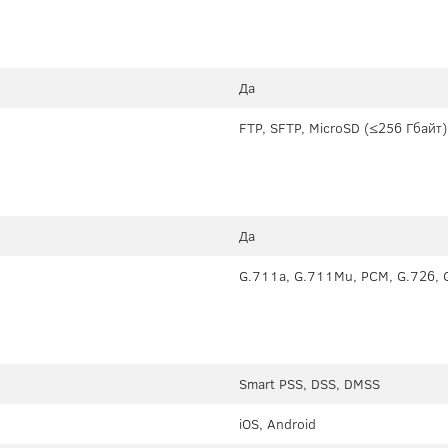
Да
FTP, SFTP, MicroSD (≤256 Гбайт)
Да
G.711a, G.711Mu, PCM, G.726, 
Smart PSS, DSS, DMSS
iOS, Android