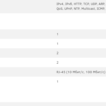
IPv4, IPv6, HTTP, TCP, UDP, ARP
QoS, UPnP, NTP, Multicast, ICMP
1
1
2
2
RJ-45 (10 Мбит/с, 100 Мбит/с)
1