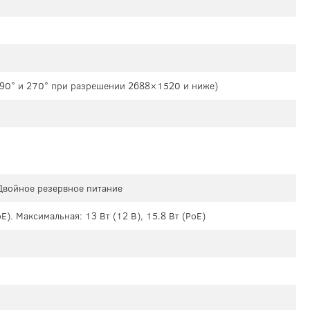
а 90° и 270° при разрешении 2688×1520 и ниже)
 Двойное резервное питание
oE). Максимальная: 13 Вт (12 В), 15.8 Вт (PoE)