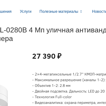
ешения
Услуги
Полезные материалы
Новост
-0280B 4 Мп уличная антиванд
мера
27 390 ₽
- 2×4-мегапиксельные 1/2.7” КМОП-матр
- Максимальное разрешение (каналы 1-2):
- Объектив 1-2: 2.8 мм
- Двойная подсветка. Дальность: LED до 20 
- Технология Full-color
- Видеоаналитика: охрана периметра, инте