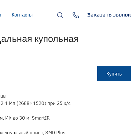
Заказать звонок
и
Контакты
+7 (495) 669-97-07
альная купольная
г. Москва, 119270,
Лужнецкая наб., д. 6, стр. 1,
бизнес-центр "Панорама-
Центр"
info@infocom-pro.ru
Купить
ицы
 2 4 Mп (2688×1520) при 25 к/с
м, ИК до 30 м, SmartIR
ллектуальный поиск, SMD Plus