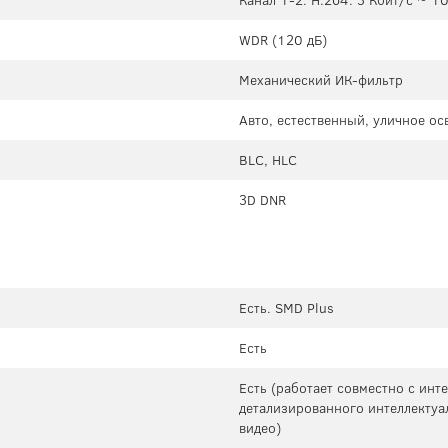
Канал 1-2. H.264: 3 Кбит/с ~ 1
WDR (120 дБ)
Механический ИК-фильтр
Авто, естественный, уличное о
BLC, HLC
3D DNR
Есть. SMD Plus
Есть
Есть (работает совместно с ин
детализированного интеллектуа
видео)